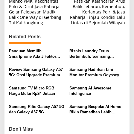
Menko PMK, Kakorlantas
Pastikan Kelancaran Arus
o
Polri & Dirut Jasa Raharja
Balik Lebaran, Kemenhub,
Gelar Pelepasan Mudik
Korlantas Polri & Jasa
s
Balik One Way di Gerbang
Raharja Tinjau Kondisi Lalu
t
Tol Kalikangkung
Lintas di Sejumlah Wilayah
n
Related Posts
a
v
Panduan Memilih
Bisnis Laundry Terus
i
Smartphone Ada 3 Faktor
Bertumbuh, Samsung
Pertimbangan
Hadirkan Solusi Efisien
g
Review Samsung Galaxy A57
Samsung Hadirkan Lini
a
5G: Opsi Upgrade Premium
Monitor Premium Odyssey
t
Terbaik Kelas Menengah
i
Samsung TV Micro RGB
Samsung AI Awesome
Harga Mulai Rp24 Jutaan
Intelligence
o
n
Samsung Rilis Galaxy A57 5G
Samsung Bespoke AI Home
dan Galaxy A37 5G
Bikin Ramadhan Lebih
Praktis dan Bermakna
Don't Miss