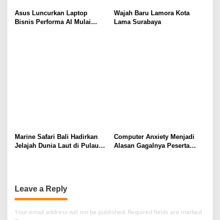
Asus Luncurkan Laptop
Wajah Baru Lamora Kota
Bisnis Performa AI Mulai
Lama Surabaya
Rp19 Jutaan
Marine Safari Bali Hadirkan
Computer Anxiety Menjadi
Jelajah Dunia Laut di Pulau
Alasan Gagalnya Peserta
Dewata
Didik dalam Mengoperasikan
Software Akuntansi dengan
Baik
Leave a Reply
Your email address will not be published.
Required fields are marked