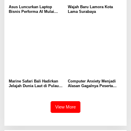
Asus Luncurkan Laptop
Wajah Baru Lamora Kota
Bisnis Performa AI Mulai
Lama Surabaya
Rp19 Jutaan
Marine Safari Bali Hadirkan
Computer Anxiety Menjadi
Jelajah Dunia Laut di Pulau
Alasan Gagalnya Peserta
Dewata
Didik dalam Mengoperasikan
Software Akuntansi dengan
Baik
View More