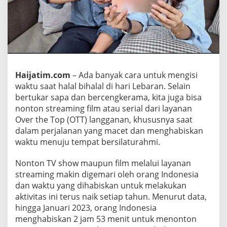
S
e
r
u
S
a
a
t
Haijatim.com
– Ada banyak cara untuk mengisi
H
waktu saat halal bihalal di hari Lebaran. Selain
a
bertukar sapa dan bercengkerama, kita juga bisa
l
a
nonton streaming film atau serial dari layanan
l
Over the Top (OTT) langganan, khususnya saat
B
dalam perjalanan yang macet dan menghabiskan
i
waktu menuju tempat bersilaturahmi.
h
a
l
Nonton TV show maupun film melalui layanan
a
streaming makin digemari oleh orang Indonesia
l
dan waktu yang dihabiskan untuk melakukan
L
aktivitas ini terus naik setiap tahun. Menurut data,
e
hingga Januari 2023, orang Indonesia
b
a
menghabiskan 2 jam 53 menit untuk menonton
r