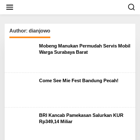
S
k
i
p
t
o
Author:
dianjowo
c
o
Mobeng Manukan Permudah Servis Mobil
n
Warga Surabaya Barat
t
e
n
t
Come See Mie Fest Bandung Pecah!
BRI Kancab Pamekasan Salurkan KUR
Rp349,14 Miliar