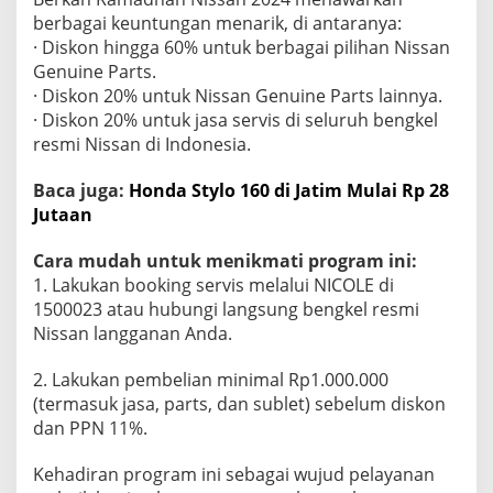
A
berbagai keuntungan menarik, di antaranya:
m
· Diskon hingga 60% untuk berbagai pilihan Nissan
a
Genuine Parts.
n
· Diskon 20% untuk Nissan Genuine Parts lainnya.
· Diskon 20% untuk jasa servis di seluruh bengkel
resmi Nissan di Indonesia.
Baca juga:
Honda Stylo 160 di Jatim Mulai Rp 28
Jutaan
Cara mudah untuk menikmati program ini:
1. Lakukan booking servis melalui NICOLE di
1500023 atau hubungi langsung bengkel resmi
Nissan langganan Anda.
2. Lakukan pembelian minimal Rp1.000.000
(termasuk jasa, parts, dan sublet) sebelum diskon
dan PPN 11%.
Kehadiran program ini sebagai wujud pelayanan