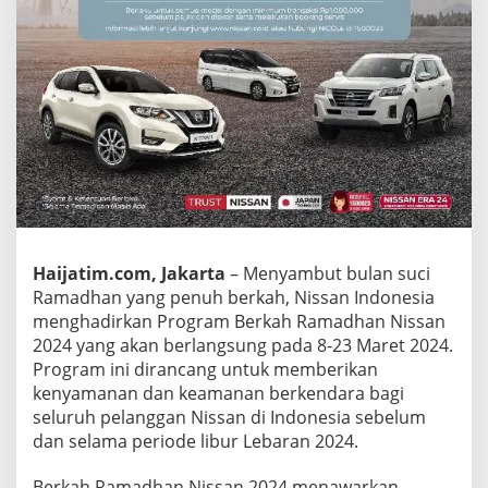
T
a
w
a
r
k
a
n
S
e
r
v
i
s
Haijatim.com, Jakarta
– Menyambut bulan suci
H
Ramadhan yang penuh berkah, Nissan Indonesia
e
menghadirkan Program Berkah Ramadhan Nissan
m
2024 yang akan berlangsung pada 8-23 Maret 2024.
a
t
Program ini dirancang untuk memberikan
&
kenyamanan dan keamanan berkendara bagi
M
seluruh pelanggan Nissan di Indonesia sebelum
u
dan selama periode libur Lebaran 2024.
d
i
k
Berkah Ramadhan Nissan 2024 menawarkan