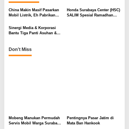
a
v
China Makin Masif Pasarkan
Honda Surabaya Center (HSC)
Mobil Listrik, Eh Pabrikan
SALIM Spesial Ramadhan
i
Otomotif Jepang Makin Mesra
Untuk Konsumen Setia
g
Sinergi Media & Korporasi
Bantu Tiga Panti Asuhan &
a
Anak Yatim Piatu di Surabaya
t
Don't Miss
i
o
n
Mobeng Manukan Permudah
Pentingnya Pasar Jatim di
Servis Mobil Warga Surabaya
Mata Ban Hankook
Barat