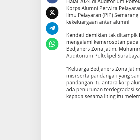
Halal 2024 di Auditorium Poltek
a
Korps Alumni Perwira Pelayaran
w
Ilmu Pelayaran (PIP) Semarang
a
T
kekeluargaan antar alumni.
i
m
Kendati demikian tak ditampi
u
mengalami kemerosotan pada 10
r
Bedjaners Zona Jatim, Muhammad
Auditorium Poltekpel Surabaya,
“Keluarga Bedjaners Zona Jatim 
misi serta pandangan yang sama
pandangan itu antara korp alu
ada penurunan terdegradasi se
kepada sesama liting itu melem