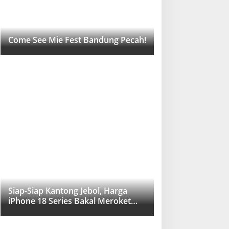
Come See Mie Fest Bandung Pecah!
Siap-Siap Kantong Jebol, Harga
iPhone 18 Series Bakal Meroket
Drastis!