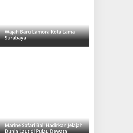
Wajah Baru Lamora Kota Lama
Surabaya
Marine Safari Bali Hadirkan Jelajah
Dunia Laut di Pulau Dewata