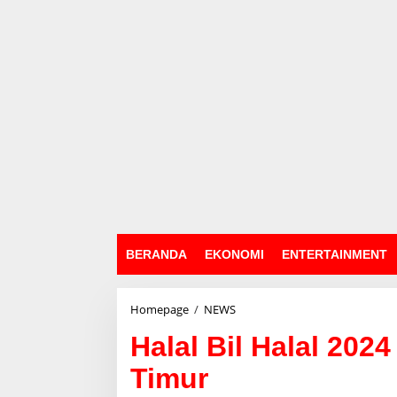
BERANDA
EKONOMI
ENTERTAINMENT
Homepage
/
NEWS
H
a
Halal Bil Halal 20
l
a
Timur
l
B