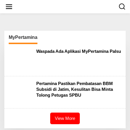
S
k
i
p
t
o
c
MyPertamina
o
n
t
Waspada Ada Aplikasi MyPertamina Palsu
e
n
t
Pertamina Pastikan Pembatasan BBM
Subsidi di Jatim, Kesulitan Bisa Minta
Tolong Petugas SPBU
View More