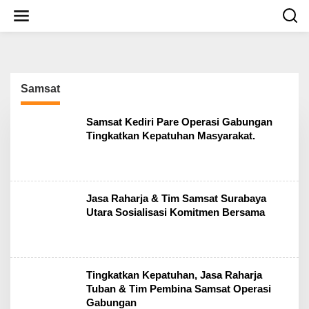
S
k
i
p
t
o
c
Samsat
o
n
t
Samsat Kediri Pare Operasi Gabungan
e
Tingkatkan Kepatuhan Masyarakat.
n
t
Jasa Raharja & Tim Samsat Surabaya
Utara Sosialisasi Komitmen Bersama
Tingkatkan Kepatuhan, Jasa Raharja
Tuban & Tim Pembina Samsat Operasi
Gabungan