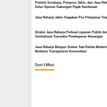
a
Pemkot Surabaya, Pemprov Jatim, dan Jasa Rah
v
Gelar Operasi Gabungan Pajak Kendaraan
i
Jasa Raharja Jatim Siagakan Pos Pelayanan Te
g
a
Direksi Jasa Raharja Perkuat Layanan Publik de
t
Sentralisasi Transaksi Pembayaran Keuangan
i
o
Jasa Raharja Bangun Sistem Tata Kelola Modern
Berbasis Transparansi Komunikasi
n
Don't Miss