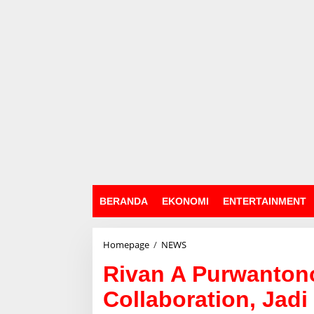
BERANDA
EKONOMI
ENTERTAINMENT
Homepage
/
NEWS
R
i
Rivan A Purwantono:
v
a
Collaboration, Jad
n
A