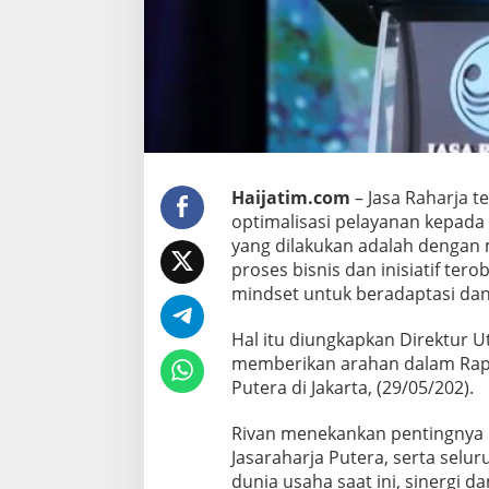
o
f
C
o
l
l
a
b
o
r
Haijatim.com
– Jasa Raharja t
a
optimalisasi pelayanan kepada 
t
yang dilakukan adalah dengan m
i
o
proses bisnis dan inisiatif te
n
mindset untuk beradaptasi dan
,
J
Hal itu diungkapkan Direktur U
a
memberikan arahan dalam Rapat
d
i
Putera di Jakarta, (29/05/202).
K
u
Rivan menekankan pentingnya ko
n
Jasaraharja Putera, serta selu
c
dunia usaha saat ini, sinergi d
i