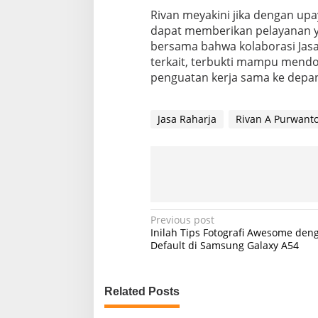
n
Rivan meyakini jika dengan upa
j
dapat memberikan pelayanan ya
u
bersama bahwa kolaborasi Jasa
t
terkait, terbukti mampu mendo
a
n
penguatan kerja sama ke depan a
J
a
s
Jasa Raharja
Rivan A Purwant
a
R
a
h
a
r
j
a
P
Previous post
Inilah Tips Fotografi Awesome den
o
Default di Samsung Galaxy A54
s
t
Related Posts
n