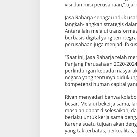
P
visi dan misi perusahaan,” ujar
e
n
Jasa Raharja sebagai induk usa
i
langkah-langkah strategis dal
n
Antara lain melalui transform
g
k
berbasis digital yang terintegr
a
perusahaan juga menjadi fokus
t
a
“Saat ini, Jasa Raharja telah 
n
Panjang Perusahaan 2020-2024
K
i
perlindungan kepada masyaraka
n
negara yang tentunya didukung
e
kompetensi human capital yang
r
j
Rivan menyadari bahwa kolabor
a
B
besar. Melalui bekerja sama, la
e
masalah dapat diselesaikan, da
r
berlaku untuk kerja sama deng
k
Karena suatu tujuan akan deng
e
yang tak terbatas, berkualitas,
l
a