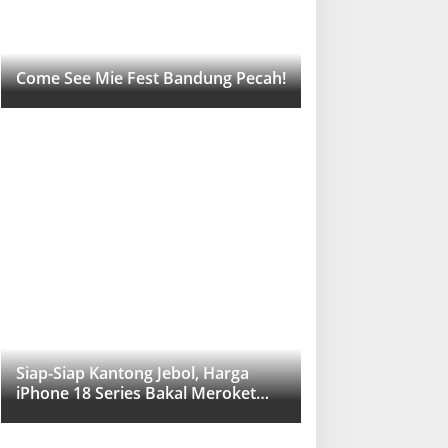
Come See Mie Fest Bandung Pecah!
Siap-Siap Kantong Jebol, Harga
iPhone 18 Series Bakal Meroket
Drastis!