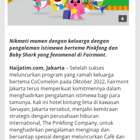
K
A
N
C
A
F
É
Nikmati momen dengan keluarga dengan
D
pengalaman istimewa bertema Pinkfong dan
A
Baby Shark yang fenomenal di Fairmont.
N
S
T
Haijatim.com, Jakarta
– Setelah sukses
A
meluncurkan program yang ramah keluarga
Y
bertema CoComelon pada Oktober 2022, Fairmont
C
Jakarta terus memperkuat komitmennya dalam
A
T
menghadirkan pengalaman istimewa bagi para
I
tamunya. Kali ini hotel bintang lima di kawasan
O
Senayan, Jakarta tersebut, menjalin kemitraan
N
strategis dengan perusahaan hiburan
B
E
international, The Pinkfong Company, untuk
R
menghadirkan pengalaman menginap dan
T
bersantap spesial dengan meluncurkan Café dan
E