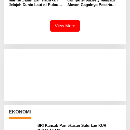
Marine Safari Bali Hadirkan
Computer Anxiety Menjadi
Jelajah Dunia Laut di Pulau
Alasan Gagalnya Peserta
Dewata
Didik dalam Mengoperasikan
Software Akuntansi dengan
Baik
View More
EKONOMI
BRI Kancab Pamekasan Salurkan KUR