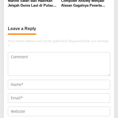
Marine Safari Bali Hadirkan
Computer Anxiety Menjadi
Jelajah Dunia Laut di Pulau
Alasan Gagalnya Peserta
Dewata
Didik dalam Mengoperasikan
Software Akuntansi dengan
Baik
Leave a Reply
Your email address will not be published.
Required fields are marked
*