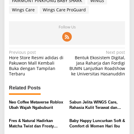
FAIRMONT PINKFONG BABY SHARK
WINGS
Wings Care
Wings Care ProGuard
Follow Us
P
Previous post
Next post
Hore Store Resmi adidas di
Bentuk Ekosistem Digital,
o
Pakuwon Mall Kembali
Jasa Raharja dan Fordigi
Buka dengan Tampilan
BUMN Lanjutkan Roadshow
s
Terbaru
ke Universitas Hasanuddin
t
n
Related Posts
a
v
Neo Coffee Metaverse Roblox
Sabun Jelita WINGS Care,
Ubah Wajah Ngabuburit
Rahasia Kulit Terawat dan
i
Wangi Seharian
g
Fres & Natural Hadirkan
Baby Happy Luncurkan Soft &
Matcha Twist dan Frosty
Comfort di Momen Hari Ibu
a
Vanilla