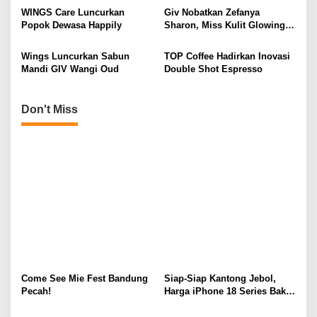
t
WINGS Care Luncurkan
Giv Nobatkan Zefanya
i
Popok Dewasa Happily
Sharon, Miss Kulit Glowing
di Miss Indonesia 2025
o
Wings Luncurkan Sabun
TOP Coffee Hadirkan Inovasi
n
Mandi GIV Wangi Oud
Double Shot Espresso
Don't Miss
Come See Mie Fest Bandung
Siap-Siap Kantong Jebol,
Pecah!
Harga iPhone 18 Series Bakal
Meroket Drastis!