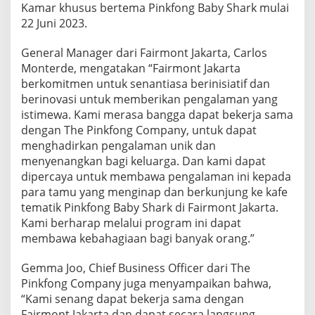
Kamar khusus bertema Pinkfong Baby Shark mulai
M
22 Juni 2023.
A
P
I
General Manager dari Fairmont Jakarta, Carlos
N
Monterde, mengatakan “Fairmont Jakarta
K
berkomitmen untuk senantiasa berinisiatif dan
F
berinovasi untuk memberikan pengalaman yang
O
N
istimewa. Kami merasa bangga dapat bekerja sama
G
dengan The Pinkfong Company, untuk dapat
B
menghadirkan pengalaman unik dan
A
menyenangkan bagi keluarga. Dan kami dapat
B
Y
dipercaya untuk membawa pengalaman ini kepada
S
para tamu yang menginap dan berkunjung ke kafe
H
tematik Pinkfong Baby Shark di Fairmont Jakarta.
A
Kami berharap melalui program ini dapat
R
membawa kebahagiaan bagi banyak orang.”
K
Gemma Joo, Chief Business Officer dari The
Pinkfong Company juga menyampaikan bahwa,
“Kami senang dapat bekerja sama dengan
Fairmont Jakarta dan dapat secara langsung