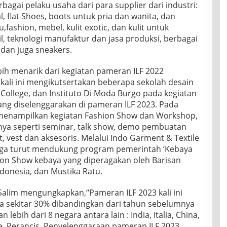
rbagai pelaku usaha dari para supplier dari industri:
l, flat Shoes, boots untuk pria dan wanita, dan
tu,fashion, mebel, kulit exotic, dan kulit untuk
il, teknologi manufaktur dan jasa produksi, berbagai
dan juga sneakers.
ih menarik dari kegiatan pameran ILF 2022
kali ini mengikutsertakan beberapa sekolah desain
College, dan Instituto Di Moda Burgo pada kegiatan
ng diselenggarakan di pameran ILF 2023. Pada
 menampilkan kegiatan Fashion Show dan Workshop,
nnya seperti seminar, talk show, demo pembuatan
it, vest dan aksesoris. Melalui Indo Garment & Textile
 juga turut mendukung program pemerintah ‘Kebaya
on Show kebaya yang diperagakan oleh Barisan
ndonesia, dan Mustika Ratu.
Salim mengungkapkan,“Pameran ILF 2023 kali ini
a sekitar 30% dibandingkan dari tahun sebelumnya
ebih dari 8 negara antara lain : India, Italia, China,
e, Perancis. Penyelenggaraan pameran ILF 2023