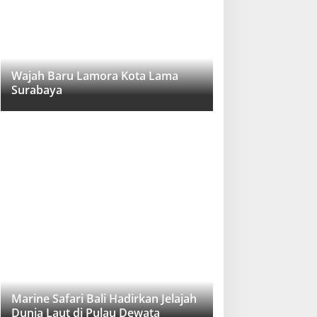
Wajah Baru Lamora Kota Lama
Surabaya
Marine Safari Bali Hadirkan Jelajah
Dunia Laut di Pulau Dewata