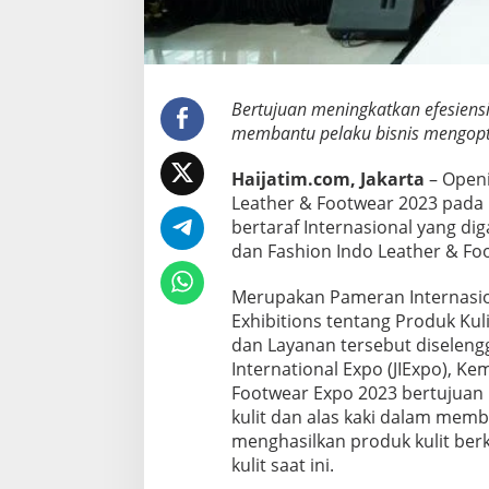
s
h
i
o
n
Bertujuan meningkatkan efesiensi
I
n
membantu pelaku bisnis mengopt
d
o
Haijatim.com, Jakarta
– Openi
L
Leather & Footwear 2023 pada 
e
bertaraf Internasional yang dig
a
t
dan Fashion Indo Leather & Fo
h
e
Merupakan Pameran Internasion
r
Exhibitions tentang Produk Kul
&
dan Layanan tersebut diselengg
F
o
International Expo (JIExpo), K
o
Footwear Expo 2023 bertujuan 
t
kulit dan alas kaki dalam mem
w
menghasilkan produk kulit berk
e
kulit saat ini.
a
r