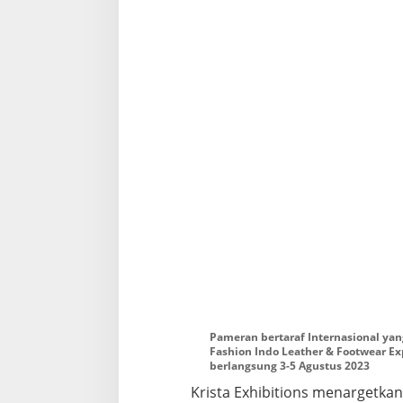
o
Pameran bertaraf Internasional yang
Fashion Indo Leather & Footwear Exp
berlangsung 3-5 Agustus 2023
Krista Exhibitions menargetka