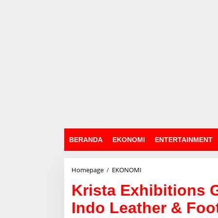
BERANDA
EKONOMI
ENTERTAINMENT
Homepage
/
EKONOMI
K
r
Krista Exhibitions
i
s
Indo Leather & Foo
t
a