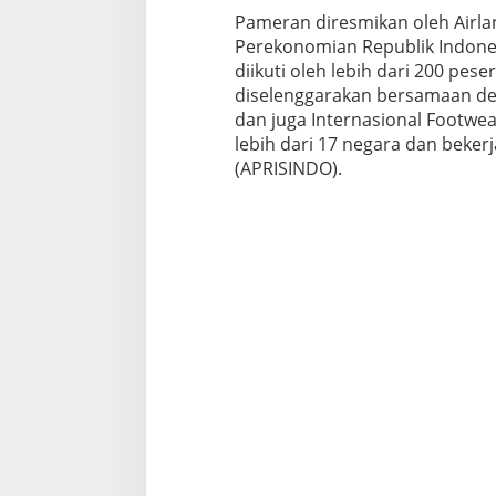
E
Pameran diresmikan oleh Airla
x
Perekonomian Republik Indone
p
diikuti oleh lebih dari 200 pese
o
diselenggarakan bersamaan de
3
-
dan juga Internasional Footw
5
lebih dari 17 negara dan beke
A
(APRISINDO).
g
u
s
t
u
s
2
0
2
3
d
i
J
I
E
x
p