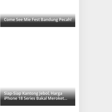
Come See Mie Fest Bandung Pecah!
Siap-Siap Kantong Jebol, Harga
iPhone 18 Series Bakal Meroket
Drastis!