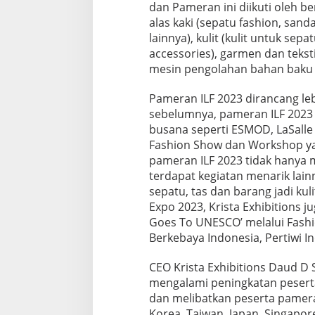
dan Pameran ini diikuti oleh be
alas kaki (sepatu fashion, sanda
lainnya), kulit (kulit untuk sepa
accessories), garmen dan tekst
mesin pengolahan bahan baku 
Pameran ILF 2023 dirancang leb
sebelumnya, pameran ILF 2023 
busana seperti ESMOD, LaSalle 
Fashion Show dan Workshop ya
pameran ILF 2023 tidak hanya
terdapat kegiatan menarik lai
sepatu, tas dan barang jadi kul
Expo 2023, Krista Exhibitions
Goes To UNESCO’ melalui Fashi
Berkebaya Indonesia, Pertiwi I
CEO Krista Exhibitions Daud D 
mengalami peningkatan pesert
dan melibatkan peserta pameran l
Korea, Taiwan, Japan, Singapor