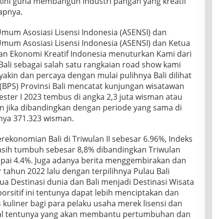
rkini guna membangun industri pangan yang kreatif
apnya.
Umum Asosiasi Lisensi Indonesia (ASENSI) dan
Umum Asosiasi Lisensi Indonesia (ASENSI) dan Ketua
dan Ekonomi Kreatif Indonesia menuturkan Kami dari
Bali sebagai salah satu rangkaian road show kami
yakin dan percaya dengan mulai pulihnya Bali dilihat
k (BPS) Provinsi Bali mencatat kunjungan wisatawan
ster I 2023 tembus di angka 2,3 juta wisman atau
n jika dibandingkan dengan periode yang sama di
nya 371.323 wisman.
konomian Bali di Triwulan II sebesar 6.96%, Indeks
asih tumbuh sebesar 8,8% dibandingkan Triwulan
ai 4.4%. Juga adanya berita menggembirakan dan
tahun 2022 lalu dengan terpilihnya Pulau Bali
ua Destinasi dunia dan Bali menjadi Destinasi Wisata
orsitif ini tentunya dapat lebih menciptakan dan
liner bagi para pelaku usaha merek lisensi dan
onal tentunya yang akan membantu pertumbuhan dan