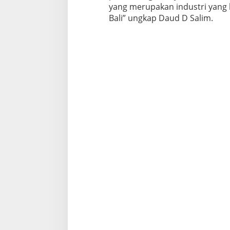
yang merupakan industri yang 
e
r
Bali” ungkap Daud D Salim.
f
o
o
d
2
0
2
3