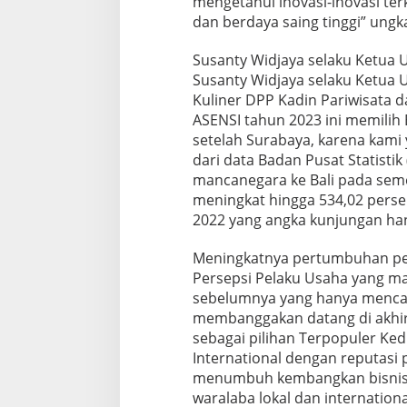
mengetahui inovasi-inovasi te
dan berdaya saing tinggi” ungk
Susanty Widjaya selaku Ketua 
Susanty Widjaya selaku Ketua 
Kuliner DPP Kadin Pariwisata 
ASENSI tahun 2023 ini memilih 
setelah Surabaya, karena kami 
dari data Badan Pusat Statisti
mancanegara ke Bali pada seme
meningkat hingga 534,02 perse
2022 yang angka kunjungan ha
Meningkatnya pertumbuhan pere
Persepsi Pelaku Usaha yang m
sebelumnya yang hanya mencap
membanggakan datang di akhir 
sebagai pilihan Terpopuler Ked
International dengan reputasi p
menumbuh kembangkan bisnis ku
waralaba lokal dan internati