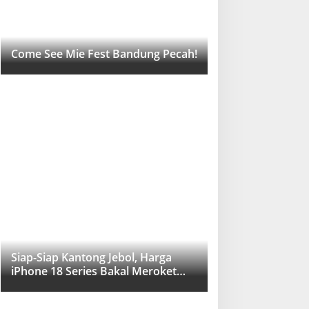
Come See Mie Fest Bandung Pecah!
Siap-Siap Kantong Jebol, Harga
iPhone 18 Series Bakal Meroket
Drastis!