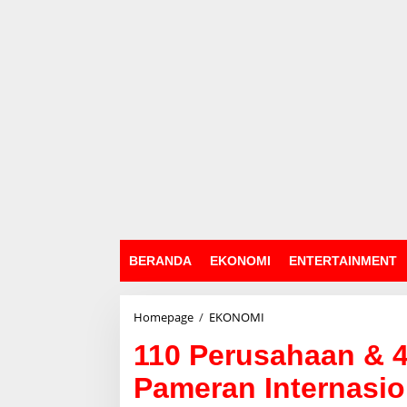
BERANDA
EKONOMI
ENTERTAINMENT
Homepage
/
EKONOMI
1
1
110 Perusahaan &
0
P
Pameran Internasion
e
r