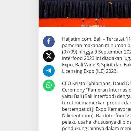
m
e
r
a
n
I
n
Haijatim.com, Bali – Tercata
t
pameran makanan minuman bersk
e
r
(07/09) hingga 9 September 202
n
Interfood 2023 ini diadakan ju
a
Expo, Bali Wine & Spirit dan B
s
Licensing Expo (ILE) 2023.
i
o
n
CEO Krista Exhibitions, Daud
a
Ceremony “Pameran Internasio
l
yaitu Bali (Bali Interfood) de
B
turut memamerkan produk dan 
a
l
bertempat di Ji Expo Kemayoran
i
I’alimentation). Bali Interfoo
I
pelaku usaha khususnya di bi
n
pendukung lainnya dalam men
t