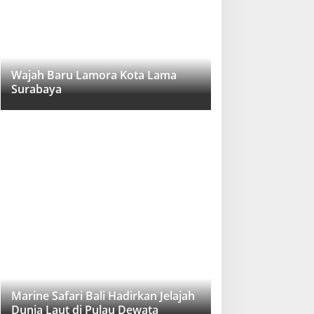
Wajah Baru Lamora Kota Lama
Surabaya
Marine Safari Bali Hadirkan Jelajah
Dunia Laut di Pulau Dewata