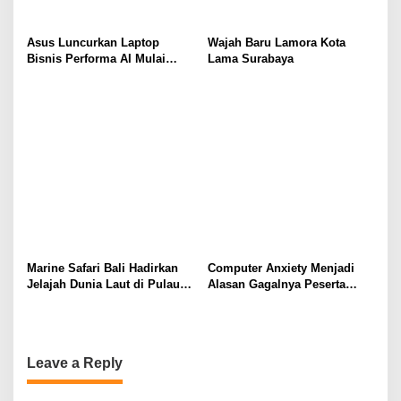
Asus Luncurkan Laptop
Wajah Baru Lamora Kota
Bisnis Performa AI Mulai
Lama Surabaya
Rp19 Jutaan
Marine Safari Bali Hadirkan
Computer Anxiety Menjadi
Jelajah Dunia Laut di Pulau
Alasan Gagalnya Peserta
Dewata
Didik dalam Mengoperasikan
Software Akuntansi dengan
Baik
Leave a Reply