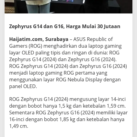
m
i
n
g
Zephyrus G14 dan G16, Harga Mulai 30 Jutaan
P
a
l
Haijatim.com, Surabaya
– ASUS Republic of
i
Gamers (ROG) menghadirkan dua laptop gaming
n
layar OLED paling tipis dan ringan di dunia: ROG
g
Zephyrus G14 (2024) dan Zephyrus G16 (2024).
T
i
ROG Zephyrus G14 (2024) dan Zephyrus G16 (2024)
p
menjadi laptop gaming ROG pertama yang
i
menggunakan layar ROG Nebula Display dengan
s
panel OLED.
&
R
i
ROG Zephyrus G14 (2024) mengusung layar 14-inci
n
dengan bobot hanya 1,5 kg dan ketebalan 1,59 cm.
g
Sementara ROG Zephyrus G16 (2024) memiliki layar
a
16-inci dengan bobot 1,85 kg dan ketebalan hanya
n
1,49 cm.