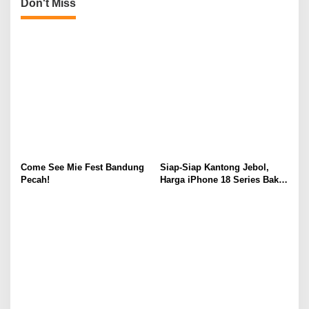
Don't Miss
n
Come See Mie Fest Bandung
Siap-Siap Kantong Jebol,
Pecah!
Harga iPhone 18 Series Bakal
Meroket Drastis!