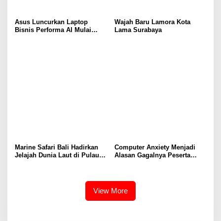
Asus Luncurkan Laptop
Wajah Baru Lamora Kota
Bisnis Performa AI Mulai
Lama Surabaya
Rp19 Jutaan
Marine Safari Bali Hadirkan
Computer Anxiety Menjadi
Jelajah Dunia Laut di Pulau
Alasan Gagalnya Peserta
Dewata
Didik dalam Mengoperasikan
Software Akuntansi dengan
Baik
View More