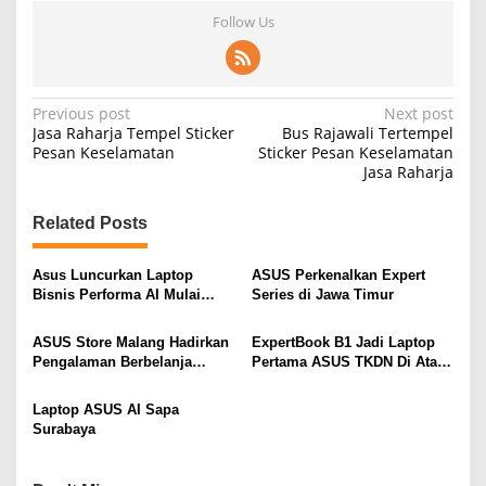
Follow Us
P
Previous post
Next post
Jasa Raharja Tempel Sticker
Bus Rajawali Tertempel
o
Pesan Keselamatan
Sticker Pesan Keselamatan
Jasa Raharja
s
t
Related Posts
n
a
Asus Luncurkan Laptop
ASUS Perkenalkan Expert
v
Bisnis Performa AI Mulai
Series di Jawa Timur
Rp19 Jutaan
i
ASUS Store Malang Hadirkan
ExpertBook B1 Jadi Laptop
g
Pengalaman Berbelanja
Pertama ASUS TKDN Di Atas
Eksklusif
40%
a
Laptop ASUS AI Sapa
t
Surabaya
i
o