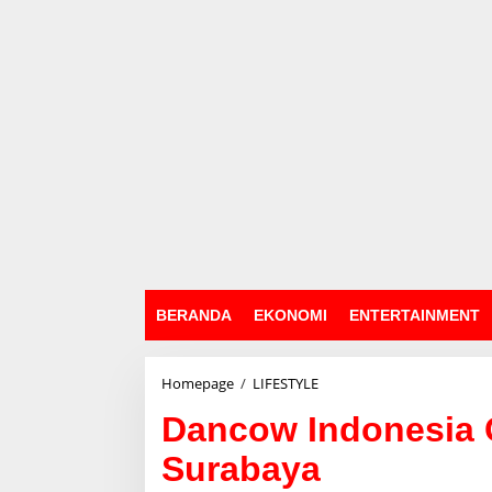
BERANDA
EKONOMI
ENTERTAINMENT
Homepage
/
LIFESTYLE
D
a
Dancow Indonesia 
n
c
Surabaya
o
w