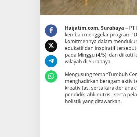
s
a
S
u
r
Haijatim.com, Surabaya
– PT 
a
kembali menggelar program “Da
b
komitmennya dalam mendukung 
a
edukatif dan inspiratif tersebu
y
a
pada Minggu (4/5), dan diikuti 
wilayah di Surabaya.
Mengusung tema “Tumbuh Cerd
menghadirkan beragam aktivita
kreativitas, serta karakter ana
pendidik, ahli nutrisi, serta p
holistik yang ditawarkan.