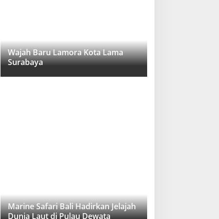
Wajah Baru Lamora Kota Lama
Surabaya
Marine Safari Bali Hadirkan Jelajah
Dunia Laut di Pulau Dewata