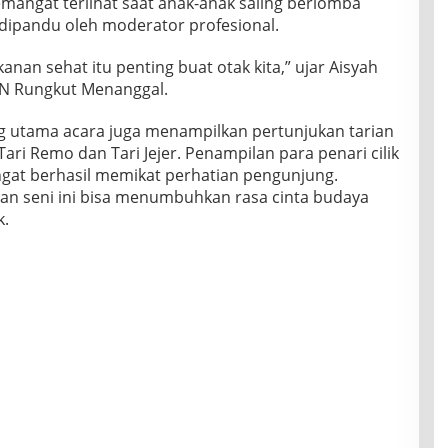
angat terlihat saat anak-anak saling berlomba
dipandu oleh moderator profesional.
anan sehat itu penting buat otak kita,” ujar Aisyah
SDN Rungkut Menanggal.
g utama acara juga menampilkan pertunjukan tarian
 Tari Remo dan Tari Jejer. Penampilan para penari cilik
at berhasil memikat perhatian pengunjung.
an seni ini bisa menumbuhkan rasa cinta budaya
k.