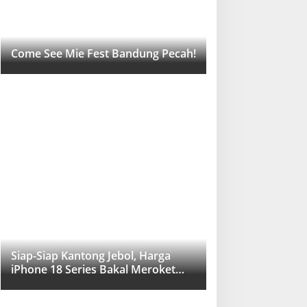
Come See Mie Fest Bandung Pecah!
Siap-Siap Kantong Jebol, Harga
iPhone 18 Series Bakal Meroket
Drastis!