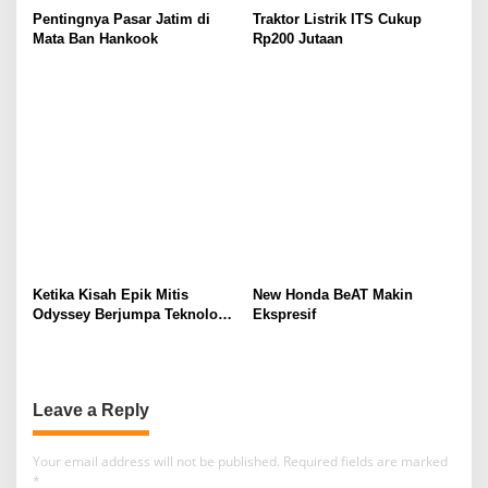
Pentingnya Pasar Jatim di
Traktor Listrik ITS Cukup
Mata Ban Hankook
Rp200 Jutaan
Ketika Kisah Epik Mitis
New Honda BeAT Makin
Odyssey Berjumpa Teknologi
Ekspresif
Jaecoo
Leave a Reply
Your email address will not be published.
Required fields are marked
*