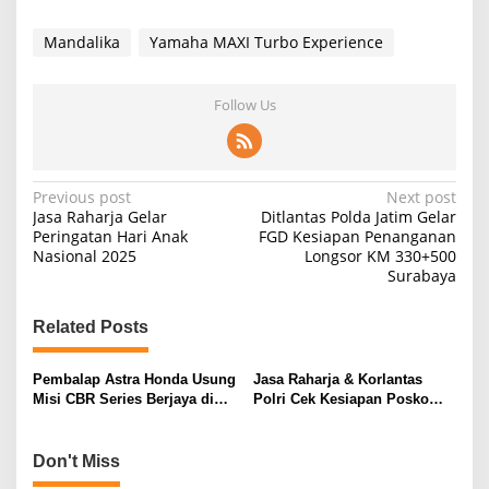
Mandalika
Yamaha MAXI Turbo Experience
Follow Us
P
Previous post
Next post
Jasa Raharja Gelar
Ditlantas Polda Jatim Gelar
o
Peringatan Hari Anak
FGD Kesiapan Penanganan
Nasional 2025
Longsor KM 330+500
s
Surabaya
t
n
Related Posts
a
v
Pembalap Astra Honda Usung
Jasa Raharja & Korlantas
Misi CBR Series Berjaya di
Polri Cek Kesiapan Posko
i
ARRC Mandalika
Keamanan Mandalika
g
Don't Miss
a