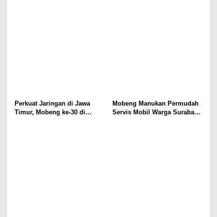
t
i
o
n
Perkuat Jaringan di Jawa
Mobeng Manukan Permudah
Timur, Mobeng ke-30 di
Servis Mobil Warga Surabaya
Sidoarjo
Barat