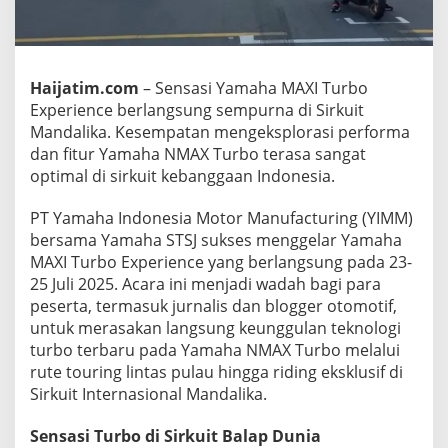
b
o
E
x
p
Haijatim.com
– Sensasi Yamaha MAXI Turbo
e
Experience berlangsung sempurna di Sirkuit
r
Mandalika. Kesempatan mengeksplorasi performa
i
dan fitur Yamaha NMAX Turbo terasa sangat
e
n
optimal di sirkuit kebanggaan Indonesia.
c
e
PT Yamaha Indonesia Motor Manufacturing (YIMM)
d
bersama Yamaha STSJ sukses menggelar Yamaha
i
MAXI Turbo Experience yang berlangsung pada 23-
S
i
25 Juli 2025. Acara ini menjadi wadah bagi para
r
peserta, termasuk jurnalis dan blogger otomotif,
k
untuk merasakan langsung keunggulan teknologi
u
turbo terbaru pada Yamaha NMAX Turbo melalui
i
rute touring lintas pulau hingga riding eksklusif di
t
M
Sirkuit Internasional Mandalika.
a
n
Sensasi Turbo di Sirkuit Balap Dunia
d