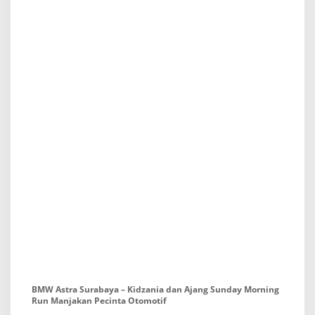
i
f
BMW Astra Surabaya – Kidzania dan Ajang Sunday Morning
Run Manjakan Pecinta Otomotif