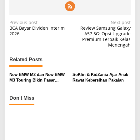
P
Previous post
Next post
BCA Bayar Dividen Interim
Review Samsung Galaxy
o
2026
A57 5G: Opsi Upgrade
Premium Terbaik Kelas
s
Menengah
t
n
Related Posts
a
v
New BMW M2 dan New BMW
SoKlin & KidZania Ajar Anak
M3 Touring Bikin Pasar
Rawat Kebersihan Pakaian
i
Otomotif Sport Premium
Menggeliat
g
Don't Miss
a
t
i
o
n