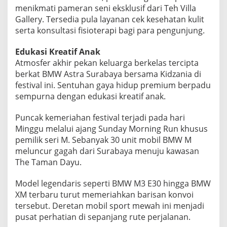
g
menikmati pameran seni eksklusif dari Teh Villa
R
Gallery. Tersedia pula layanan cek kesehatan kulit
u
serta konsultasi fisioterapi bagi para pengunjung.
n
M
Edukasi Kreatif Anak
a
n
Atmosfer akhir pekan keluarga berkelas tercipta
j
berkat BMW Astra Surabaya bersama Kidzania di
a
festival ini. Sentuhan gaya hidup premium berpadu
k
sempurna dengan edukasi kreatif anak.
a
n
P
Puncak kemeriahan festival terjadi pada hari
e
Minggu melalui ajang Sunday Morning Run khusus
c
pemilik seri M. Sebanyak 30 unit mobil BMW M
i
meluncur gagah dari Surabaya menuju kawasan
n
The Taman Dayu.
t
a
O
Model legendaris seperti BMW M3 E30 hingga BMW
t
XM terbaru turut memeriahkan barisan konvoi
o
tersebut. Deretan mobil sport mewah ini menjadi
m
pusat perhatian di sepanjang rute perjalanan.
o
t