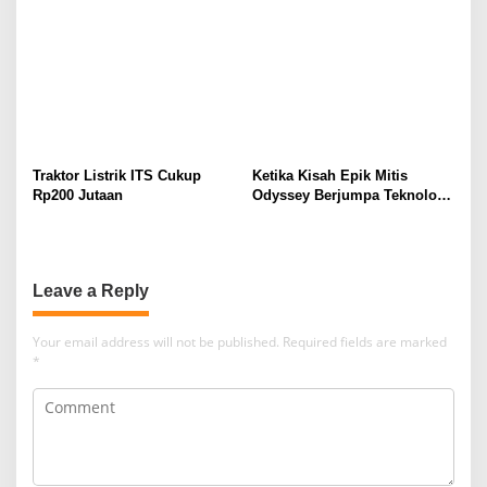
Traktor Listrik ITS Cukup
Ketika Kisah Epik Mitis
Rp200 Jutaan
Odyssey Berjumpa Teknologi
Jaecoo
Leave a Reply
Your email address will not be published.
Required fields are marked
*