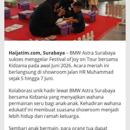
z
a
n
i
a
d
a
n
A
j
Haijatim.com, Surabaya
– BMW Astra Surabaya
a
sukses menggelar Festival of Joy on Tour bersama
n
Kidzania pada awal Juni 2026. Acara meriah ini
g
S
berlangsung di showroom Jalan HR Muhammad
u
sejak 5 hingga 7 Juni.
n
d
Kolaborasi unik hadir lewat BMW Astra Surabaya
a
bersama Kidzania yang menyajikan wahana
y
M
permainan seru bagi anak-anak. Kehadiran wahana
o
edukatif ini membuat suasana showroom menjadi
r
lebih hidup dan ramah keluarga.
n
i
Sembari anak bermain, para orang tua dapat
n