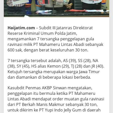
n
g
k
u
s
K
Haijatim.com
– Subdit III Jatanras Direktorat
o
Reserse Kriminal Umum Polda Jatim,
m
mengamankan 7 tersangka penggelapan gula
p
ravinasi milik PT Mahameru Lintas Abadi sebanyak
l
o
600 sak, dengan berat keseluruhan 30 ton.
t
a
7 tersangka tersebut adalah, AS (39), SS (28), NA
n
(38), SY (45), HS alias Kemon (29), TJ (28) dan JR (40).
P
Ketujuh tersangka merupakan warga Jawa Timur
e
n
dan diamankan di beberapa lokasi berbeda.
g
g
Kasubdit Penmas AKBP Sinwan mengatakan,
e
penggelapan itu bermula ketika PT Mahameru
l
Lintas Abadi mendapat order muatan gula ravinasi
a
p
dari PT Berkah Manis Makmur sebanyak 30 ton,
a
untuk dikirim ke PT Yupi Indo Jelly Gum di daerah
n