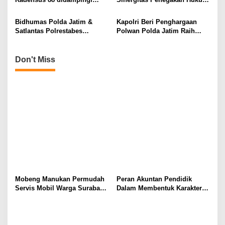
o
Forkopimda Jatim Hadiri
Tipikor di Polda Jatim
n
Mubes 2 ASSCHOL
Bidhumas Polda Jatim &
Kapolri Beri Penghargaan
Bangkalan
Satlantas Polrestabes
Polwan Polda Jatim Raih
Roadshow Kamseltibcar
Juara 2 Lomba Video Kreatif
Lantas di Area Car Free Day
Suara Hati Anak Polwan
Taman Bungkul
Don't Miss
Mobeng Manukan Permudah
Peran Akuntan Pendidik
Servis Mobil Warga Surabaya
Dalam Membentuk Karakter
Barat
Calon Akuntan