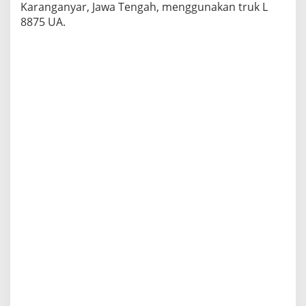
Karanganyar, Jawa Tengah, menggunakan truk L
3
8875 UA.
0
T
o
n
G
u
l
a