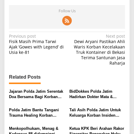
Follow Us
P
Previous post
Next post
Fisik Masih Prima Tarwi
Dewi Aryani Pastikan Ahli
o
Ajak ‘Gowes with Legend’ di
Waris Korban Kecelakaan
Usia ke-81
Truk Kontainer di Bekasi
s
Terima Santunan Jasa
t
Raharja
n
Related Posts
a
v
Jajaran Polda Jatim Serentak
BidDokkes Polda Jatim
i
Doa Bersama Bagi Korban
Hadirkan Dokter Mata &
Tragedi Kanjuruhan
Bedah Pantau Korban Luka
g
Tragedi Kanjuruhan
Polda Jatim Bantu Tangani
Tali Asih Polda Jatim Untuk
a
Trauma Healing Korban
Keluarga Korban Insiden
t
Tragedi Kanjuruhan
Kanjuruhan
i
Menkopolhukam, Menag &
Ketua KPK Beri Arahan Rakor
Kadensus 88 didampingi
Sinergitas Penegakan Hukum