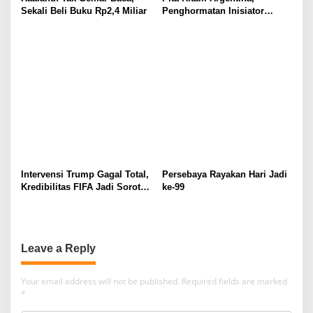
Sekali Beli Buku Rp2,4 Miliar
Penghormatan Inisiator
Aturan Kartu Kuning dan
Merah
Intervensi Trump Gagal Total,
Persebaya Rayakan Hari Jadi
Kredibilitas FIFA Jadi Sorotan
ke-99
di Piala Dunia 2026
Leave a Reply
Your email address will not be published.
Required fields are marked
*