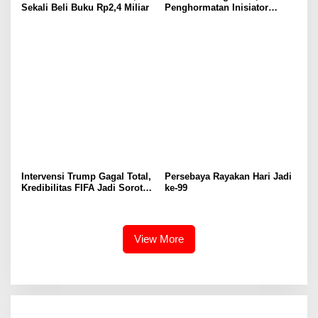
Sekali Beli Buku Rp2,4 Miliar
Penghormatan Inisiator
Aturan Kartu Kuning dan
Merah
Intervensi Trump Gagal Total,
Persebaya Rayakan Hari Jadi
Kredibilitas FIFA Jadi Sorotan
ke-99
di Piala Dunia 2026
View More