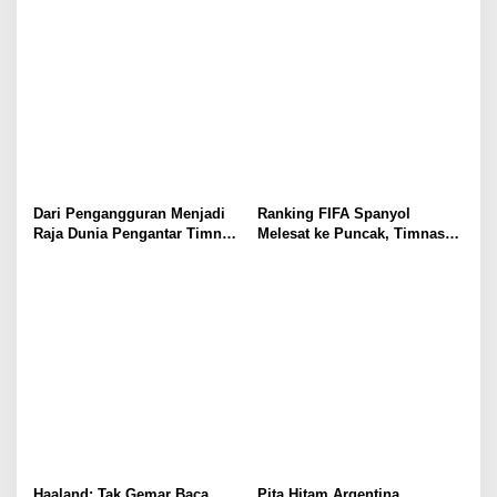
Dari Pengangguran Menjadi
Ranking FIFA Spanyol
Raja Dunia Pengantar Timnas
Melesat ke Puncak, Timnas
Terbaik
Indonesia Berapa?
Haaland: Tak Gemar Baca,
Pita Hitam Argentina,