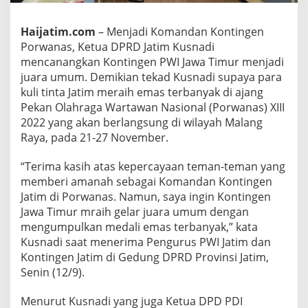
m
J
Haijatim.com
– Menjadi Komandan Kontingen
u
Porwanas, Ketua DPRD Jatim Kusnadi
a
r
mencanangkan Kontingen PWI Jawa Timur menjadi
a
juara umum. Demikian tekad Kusnadi supaya para
U
kuli tinta Jatim meraih emas terbanyak di ajang
m
Pekan Olahraga Wartawan Nasional (Porwanas) XIII
u
m
2022 yang akan berlangsung di wilayah Malang
P
Raya, pada 21-27 November.
o
r
“Terima kasih atas kepercayaan teman-teman yang
w
memberi amanah sebagai Komandan Kontingen
a
n
Jatim di Porwanas. Namun, saya ingin Kontingen
a
Jawa Timur mraih gelar juara umum dengan
s
mengumpulkan medali emas terbanyak,” kata
2
Kusnadi saat menerima Pengurus PWI Jatim dan
0
Kontingen Jatim di Gedung DPRD Provinsi Jatim,
2
2
Senin (12/9).
Menurut Kusnadi yang juga Ketua DPD PDI