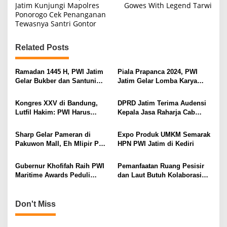
o
Jatim Kunjungi Mapolres
Gowes With Legend Tarwi
Ponorogo Cek Penanganan
s
Tewasnya Santri Gontor
t
n
Related Posts
a
v
Ramadan 1445 H, PWI Jatim
Piala Prapanca 2024, PWI
Gelar Bukber dan Santuni
Jatim Gelar Lomba Karya
i
Puluhan Anak Yatim
Tulis, Foto, Radio dan
Televisi
g
Kongres XXV di Bandung,
DPRD Jatim Terima Audensi
Lutfil Hakim: PWI Harus
Kepala Jasa Raharja Cab
a
Mampu Tegakkan Prinsip
Utama Jatim
t
Fire-Wall
Sharp Gelar Pameran di
Expo Produk UMKM Semarak
i
Pakuwon Mall, Eh Mlipir PWI
HPN PWI Jatim di Kediri
Jatim
o
Gubernur Khofifah Raih PWI
Pemanfaatan Ruang Pesisir
n
Maritime Awards Peduli
dan Laut Butuh Kolaborasi
Pembangunan Wilayah
Multipihak
Pesisir, Kelautan dan
Perikanan
Don't Miss