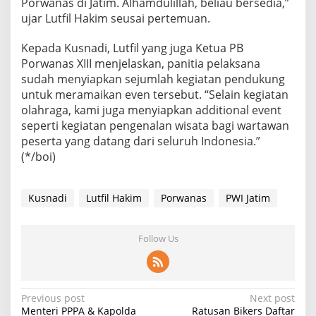
Porwanas di Jatim. Alhamdulillah, beliau bersedia,”
ujar Lutfil Hakim seusai pertemuan.
Kepada Kusnadi, Lutfil yang juga Ketua PB
Porwanas XIII menjelaskan, panitia pelaksana
sudah menyiapkan sejumlah kegiatan pendukung
untuk meramaikan even tersebut. “Selain kegiatan
olahraga, kami juga menyiapkan additional event
seperti kegiatan pengenalan wisata bagi wartawan
peserta yang datang dari seluruh Indonesia.”
(*/boi)
Kusnadi
Lutfil Hakim
Porwanas
PWI Jatim
Follow Us
P
Previous post
Next post
Menteri PPPA & Kapolda
Ratusan Bikers Daftar