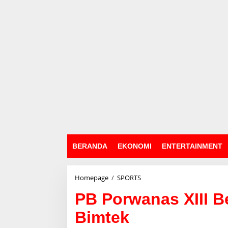
BERANDA
EKONOMI
ENTERTAINMENT
Homepage
/
SPORTS
P
B
PB Porwanas XIII B
P
o
Bimtek
r
w