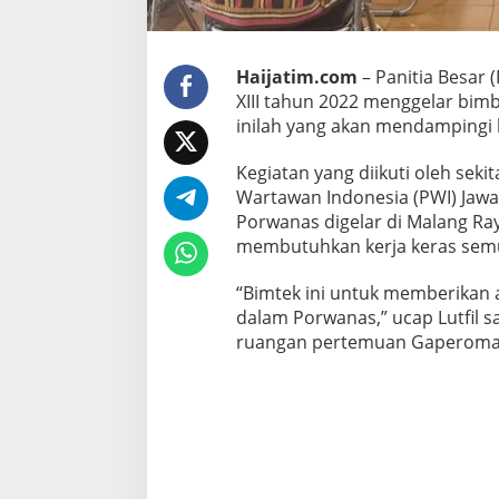
B
i
m
t
Haijatim.com
– Panitia Besar
e
XIII tahun 2022 menggelar bimbi
k
inilah yang akan mendampingi k
Kegiatan yang diikuti oleh seki
Wartawan Indonesia (PWI) Jawa 
Porwanas digelar di Malang Ra
membutuhkan kerja keras sem
“Bimtek ini untuk memberikan 
dalam Porwanas,” ucap Lutfil 
ruangan pertemuan Gaperoma, 