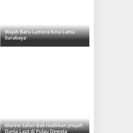
Wajah Baru Lamora Kota Lama
Surabaya
Marine Safari Bali Hadirkan Jelajah
Dunia Laut di Pulau Dewata