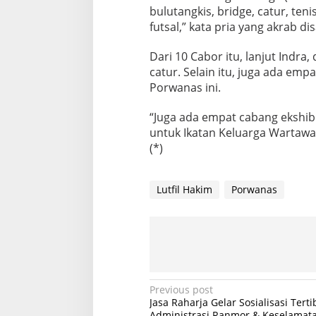
bulutangkis, bridge, catur, teni
futsal,” kata pria yang akrab di
Dari 10 Cabor itu, lanjut Indra,
catur. Selain itu, juga ada em
Porwanas ini.
“Juga ada empat cabang ekshibi
untuk Ikatan Keluarga Wartawan
(*)
Lutfil Hakim
Porwanas
P
Previous post
Jasa Raharja Gelar Sosialisasi Terti
o
Administrasi Ranmor & Keselamata