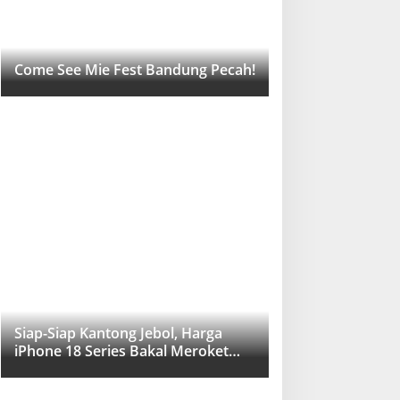
Come See Mie Fest Bandung Pecah!
Siap-Siap Kantong Jebol, Harga
iPhone 18 Series Bakal Meroket
Drastis!