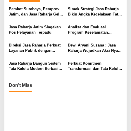
v
i
Pemkot Surabaya, Pemprov
Simak Strategi Jasa Raharja
Jatim, dan Jasa Raharja Gelar
Bikin Angka Kecelakaan Fatal
g
Operasi Gabungan Pajak
Menurun Drastis
a
Kendaraan
Jasa Raharja Jatim Siagakan
Analisa dan Evaluasi
t
Pos Pelayanan Terpadu
Program Keselamatan
Transportasi
i
Direksi Jasa Raharja Perkuat
Dewi Aryani Suzana : Jasa
o
Layanan Publik dengan
Raharja Wujudkan Aksi Nyata
n
Sentralisasi Transaksi
Pembinaan Desa
Pembayaran Keuangan
Keselamatan di NTB melalui
Jasa Raharja Bangun Sistem
Perkuat Komitmen
Program BETA
Tata Kelola Modern Berbasis
Transformasi dan Tata Kelola
Transparansi Komunikasi
Modern, Jasa Raharja Gelar
Direktorat SUIT Summit 2025
Don't Miss