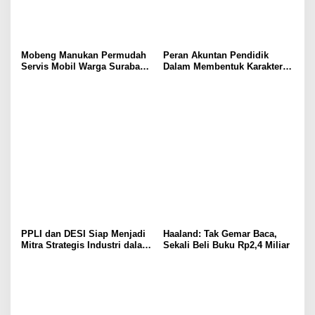
Mobeng Manukan Permudah
Peran Akuntan Pendidik
Servis Mobil Warga Surabaya
Dalam Membentuk Karakter
Barat
Calon Akuntan
PPLI dan DESI Siap Menjadi
Haaland: Tak Gemar Baca,
Mitra Strategis Industri dalam
Sekali Beli Buku Rp2,4 Miliar
Pengelolaan Limbah