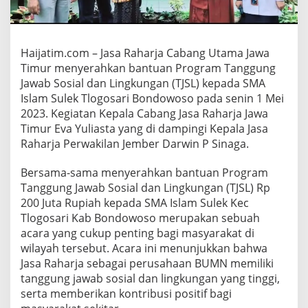
h
k
a
n
Haijatim.com – Jasa Raharja Cabang Utama Jawa
B
Timur menyerahkan bantuan Program Tanggung
a
Jawab Sosial dan Lingkungan (TJSL) kepada SMA
n
t
Islam Sulek Tlogosari Bondowoso pada senin 1 Mei
u
2023. Kegiatan Kepala Cabang Jasa Raharja Jawa
a
Timur Eva Yuliasta yang di dampingi Kepala Jasa
n
Raharja Perwakilan Jember Darwin P Sinaga.
T
J
S
Bersama-sama menyerahkan bantuan Program
L
Tanggung Jawab Sosial dan Lingkungan (TJSL) Rp
k
200 Juta Rupiah kepada SMA Islam Sulek Kec
e
Tlogosari Kab Bondowoso merupakan sebuah
S
M
acara yang cukup penting bagi masyarakat di
A
wilayah tersebut. Acara ini menunjukkan bahwa
I
Jasa Raharja sebagai perusahaan BUMN memiliki
s
tanggung jawab sosial dan lingkungan yang tinggi,
l
serta memberikan kontribusi positif bagi
a
m