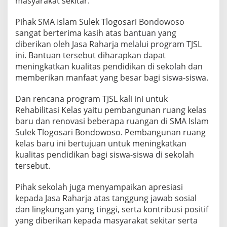
masyarakat sekitar.
S
u
Pihak SMA Islam Sulek Tlogosari Bondowoso
l
sangat berterima kasih atas bantuan yang
e
diberikan oleh Jasa Raharja melalui program TJSL
k
T
ini. Bantuan tersebut diharapkan dapat
l
meningkatkan kualitas pendidikan di sekolah dan
o
memberikan manfaat yang besar bagi siswa-siswa.
g
o
Dan rencana program TJSL kali ini untuk
s
a
Rehabilitasi Kelas yaitu pembangunan ruang kelas
r
baru dan renovasi beberapa ruangan di SMA Islam
i
Sulek Tlogosari Bondowoso. Pembangunan ruang
B
kelas baru ini bertujuan untuk meningkatkan
o
n
kualitas pendidikan bagi siswa-siswa di sekolah
d
tersebut.
o
w
Pihak sekolah juga menyampaikan apresiasi
o
kepada Jasa Raharja atas tanggung jawab sosial
s
o
dan lingkungan yang tinggi, serta kontribusi positif
yang diberikan kepada masyarakat sekitar serta