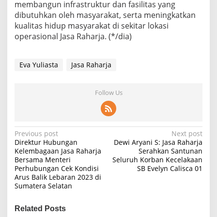
membangun infrastruktur dan fasilitas yang
dibutuhkan oleh masyarakat, serta meningkatkan
kualitas hidup masyarakat di sekitar lokasi
operasional Jasa Raharja. (*/dia)
Eva Yuliasta
Jasa Raharja
Follow Us
P
Previous post
Next post
Direktur Hubungan
Dewi Aryani S: Jasa Raharja
o
Kelembagaan Jasa Raharja
Serahkan Santunan
Bersama Menteri
Seluruh Korban Kecelakaan
s
Perhubungan Cek Kondisi
SB Evelyn Calisca 01
t
Arus Balik Lebaran 2023 di
Sumatera Selatan
n
a
Related Posts