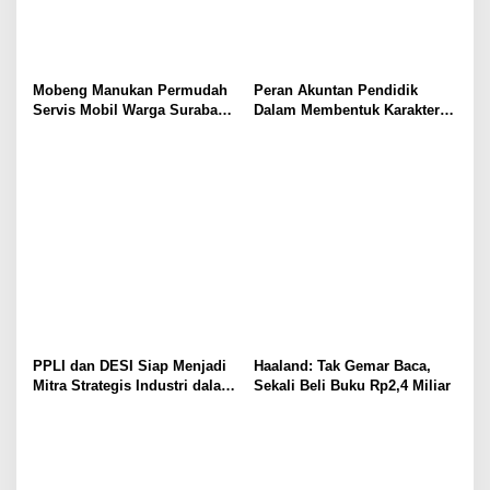
Mobeng Manukan Permudah
Peran Akuntan Pendidik
Servis Mobil Warga Surabaya
Dalam Membentuk Karakter
Barat
Calon Akuntan
PPLI dan DESI Siap Menjadi
Haaland: Tak Gemar Baca,
Mitra Strategis Industri dalam
Sekali Beli Buku Rp2,4 Miliar
Pengelolaan Limbah