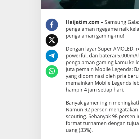
P
e
n
g
Haijatim.com
– Samsung Gala
a
pengalaman ngegame naik kelas.
l
pengalaman gaming-mu!
a
m
a
Dengan layar Super AMOLED, re
n
powerful, dan baterai 5.000m
N
pengalaman gaming kamu ke leve
g
juta pemain Mobile Legends: Ba
e
yang didominasi oleh pria beru
-
G
memainkan Mobile Legends leb
a
hampir 4 jam setiap hari.
m
e
Banyak gamer ingin meningkatk
m
Namun 92 persen mengatakan 
u
N
scouting. Sebanyak 98 persen 
a
format turnamen dengan tujuan
i
uang (33%).
k
K