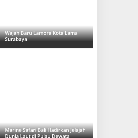
Wajah Baru Lamora Kota Lama
Surabaya
Marine Safari Bali Hadirkan Jelajah
Dunia Laut di Pulau Dewata