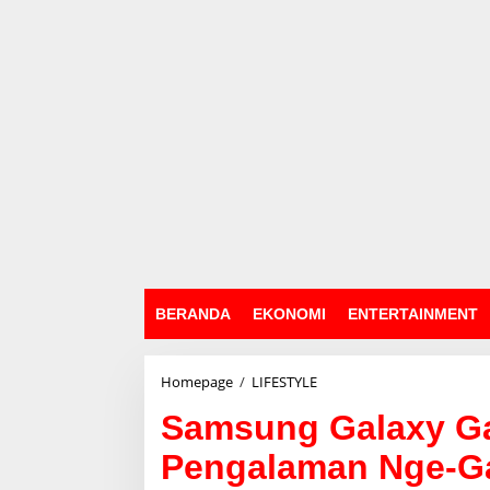
BERANDA
EKONOMI
ENTERTAINMENT
Homepage
/
LIFESTYLE
S
a
Samsung Galaxy G
m
s
Pengalaman Nge-G
u
n