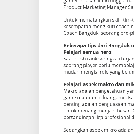
gamer ini akan lebih unggul da
Product Marketing Manager Sam
Untuk mematangkan skill, tim-
kesempatan mengikuti coaching 
Coach Bangduk, seorang pro-pl
Beberapa tips dari Bangduk u
Pelajari semua hero:
Saat push rank seringkali terj
seorang player perlu mempelaj
mudah mengisi role yang belum 
Pelajari aspek makro dan mik
Makro adalah pengetahuan yang 
game maupun di luar game. Ka
penting adalah penguasaan m
untuk menang menjadi besar. A
pertandingan liga profesional
Sedangkan aspek mikro adalah