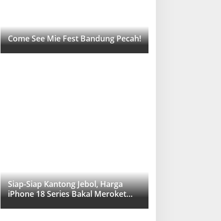
Come See Mie Fest Bandung Pecah!
Siap-Siap Kantong Jebol, Harga
iPhone 18 Series Bakal Meroket
Drastis!