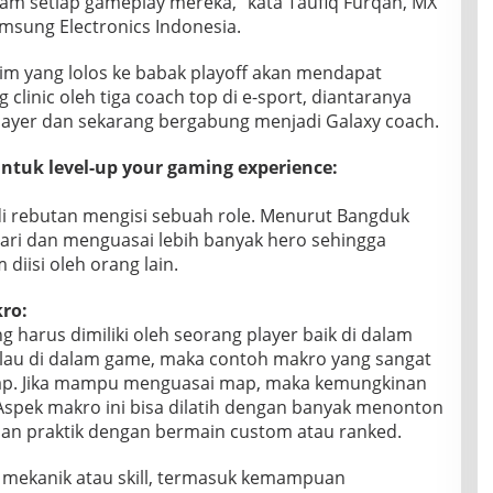
lam setiap gameplay mereka,” kata Taufiq Furqan, MX
sung Electronics Indonesia.
tim yang lolos ke babak playoff akan mendapat
clinic oleh tiga coach top di e-sport, diantaranya
ayer dan sekarang bergabung menjadi Galaxy coach.
ntuk level-up your gaming experience:
adi rebutan mengisi sebuah role. Menurut Bangduk
ari dan menguasai lebih banyak hero sehingga
diisi oleh orang lain.
ro:
harus dimiliki oleh seorang player baik di dalam
lau di dalam game, maka contoh makro yang sangat
ap. Jika mampu menguasai map, maka kemungkinan
spek makro ini bisa dilatih dengan banyak menonton
 dan praktik dengan bermain custom atau ranked.
 mekanik atau skill, termasuk kemampuan