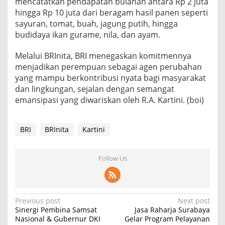
mencatatkan pendapatan bulanan antara Rp 2 juta
hingga Rp 10 juta dari beragam hasil panen seperti
sayuran, tomat, buah, jagung putih, hingga
budidaya ikan gurame, nila, dan ayam.
Melalui BRInita, BRI menegaskan komitmennya
menjadikan perempuan sebagai agen perubahan
yang mampu berkontribusi nyata bagi masyarakat
dan lingkungan, sejalan dengan semangat
emansipasi yang diwariskan oleh R.A. Kartini. (boi)
BRI
BRInita
Kartini
Follow Us
P
Previous post
Next post
Sinergi Pembina Samsat
Jasa Raharja Surabaya
o
Nasional & Gubernur DKI
Gelar Program Pelayanan