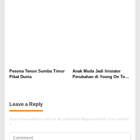
Pasok Industri
Cetak Digital Masa Depan
Pesona Tenun Sumba Timur
Anak Muda Jadi Inisiator
Pikat Dunia
Perubahan di Young On Top
National Conference
Leave a Reply
Your email address will not be published.
Required fields are marked
*