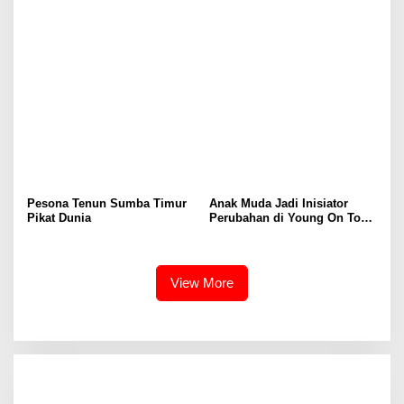
Pasok Industri
Cetak Digital Masa Depan
Pesona Tenun Sumba Timur
Anak Muda Jadi Inisiator
Pikat Dunia
Perubahan di Young On Top
National Conference
View More