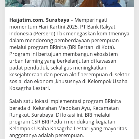
i
M
a
Haijatim.com, Surabaya
– Memperingati
s
a
momentum Hari Kartini 2025, PT Bank Rakyat
K
Indonesia (Persero) Tbk menegaskan komitmennya
i
dalam mendorong pemberdayaan perempuan
n
melalui program BRInita (BRI Bertani di Kota).
i
Program ini bertujuan membangun ekosistem
L
e
urban farming yang berkelanjutan di kawasan
w
padat penduduk, sekaligus meningkatkan
a
kesejahteraan dan peran aktif perempuan di sektor
t
sosial dan ekonomi,khususnya di Kelompok Usaha
P
r
Kosagrha Lestari.
o
g
Salah satu lokasi implementasi program BRInita
r
berada di Kelurahan Medokan Ayu, Kecamatan
a
Rungkut, Surabaya. Di lokasi ini, BRI melalui
m
B
program CSR BRI Peduli mendukung kegiatan
R
Kelompok Usaha Kosagrha Lestari yang mayoritas
I
anggotanya adalah perempuan.
n