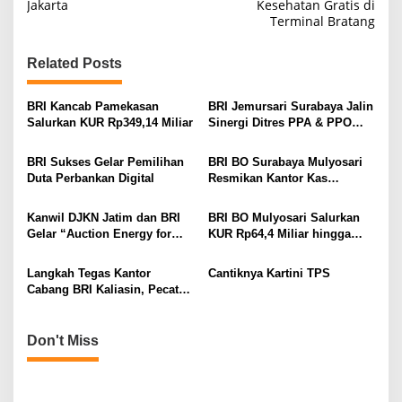
Jakarta
Kesehatan Gratis di
s
Terminal Bratang
t
n
Related Posts
a
v
BRI Kancab Pamekasan
BRI Jemursari Surabaya Jalin
Salurkan KUR Rp349,14 Miliar
Sinergi Ditres PPA & PPO
i
Polda Jatim
g
BRI Sukses Gelar Pemilihan
BRI BO Surabaya Mulyosari
Duta Perbankan Digital
Resmikan Kantor Kas
a
Pakuwon City
t
Kanwil DJKN Jatim dan BRI
BRI BO Mulyosari Salurkan
i
Gelar “Auction Energy for
KUR Rp64,4 Miliar hingga
Recovery”
April 2026
o
Langkah Tegas Kantor
Cantiknya Kartini TPS
n
Cabang BRI Kaliasin, Pecat
dan Seret Oknum Pekerja ke
Jalur Hukum
Don't Miss