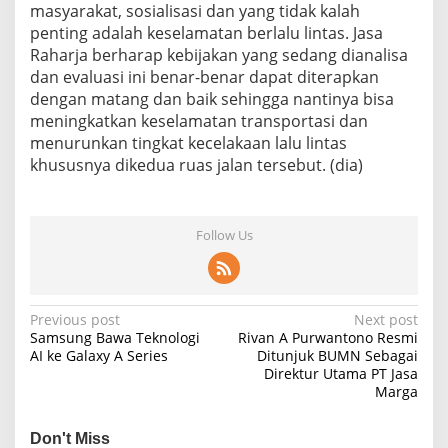
masyarakat, sosialisasi dan yang tidak kalah
penting adalah keselamatan berlalu lintas. Jasa
Raharja berharap kebijakan yang sedang dianalisa
dan evaluasi ini benar-benar dapat diterapkan
dengan matang dan baik sehingga nantinya bisa
meningkatkan keselamatan transportasi dan
menurunkan tingkat kecelakaan lalu lintas
khususnya dikedua ruas jalan tersebut. (dia)
Follow Us
P
Previous post
Next post
Samsung Bawa Teknologi
Rivan A Purwantono Resmi
o
AI ke Galaxy A Series
Ditunjuk BUMN Sebagai
Direktur Utama PT Jasa
s
Marga
t
n
Don't Miss