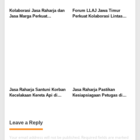
Kolaborasi Jasa Raharja dan
Forum LLAJ Jawa Timur
Jasa Marga Perkuat
Perkuat Kolaborasi Lintas
Ekosistem Keselamatan Jalan
Sektor Tekan Angka
Kecelakaan
Jasa Raharja Santuni Korban
Jasa Raharja Pastikan
Kecelakaan Kereta Api di
Kesiapsiagaan Petugas di
Bekasi Timur
Jawa Timur
Leave a Reply
Your email address will not be published.
Required fields are marked