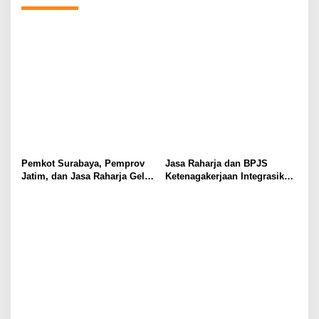
a
v
i
g
a
t
i
o
Pemkot Surabaya, Pemprov
Jasa Raharja dan BPJS
n
Jatim, dan Jasa Raharja Gelar
Ketenagakerjaan Integrasikan
Operasi Gabungan Pajak
Aplikasi Penjaminan
Kendaraan