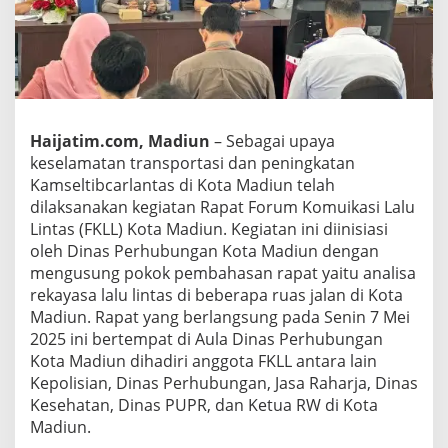
A
n
a
l
i
s
a
K
Haijatim.com, Madiun
– Sebagai upaya
e
keselamatan transportasi dan peningkatan
b
Kamseltibcarlantas di Kota Madiun telah
i
dilaksanakan kegiatan Rapat Forum Komuikasi Lalu
j
Lintas (FKLL) Kota Madiun. Kegiatan ini diinisiasi
a
k
oleh Dinas Perhubungan Kota Madiun dengan
a
mengusung pokok pembahasan rapat yaitu analisa
n
rekayasa lalu lintas di beberapa ruas jalan di Kota
L
Madiun. Rapat yang berlangsung pada Senin 7 Mei
a
l
2025 ini bertempat di Aula Dinas Perhubungan
u
Kota Madiun dihadiri anggota FKLL antara lain
L
Kepolisian, Dinas Perhubungan, Jasa Raharja, Dinas
i
Kesehatan, Dinas PUPR, dan Ketua RW di Kota
n
Madiun.
t
a