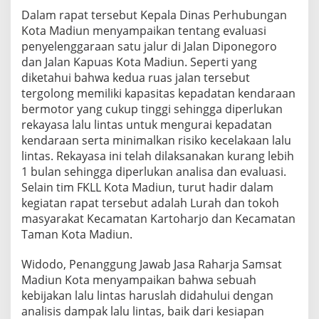
s
Dalam rapat tersebut Kepala Dinas Perhubungan
d
Kota Madiun menyampaikan tentang evaluasi
i
penyelenggaraan satu jalur di Jalan Diponegoro
M
dan Jalan Kapuas Kota Madiun. Seperti yang
a
d
diketahui bahwa kedua ruas jalan tersebut
i
tergolong memiliki kapasitas kepadatan kendaraan
u
bermotor yang cukup tinggi sehingga diperlukan
n
rekayasa lalu lintas untuk mengurai kepadatan
kendaraan serta minimalkan risiko kecelakaan lalu
lintas. Rekayasa ini telah dilaksanakan kurang lebih
1 bulan sehingga diperlukan analisa dan evaluasi.
Selain tim FKLL Kota Madiun, turut hadir dalam
kegiatan rapat tersebut adalah Lurah dan tokoh
masyarakat Kecamatan Kartoharjo dan Kecamatan
Taman Kota Madiun.
Widodo, Penanggung Jawab Jasa Raharja Samsat
Madiun Kota menyampaikan bahwa sebuah
kebijakan lalu lintas haruslah didahului dengan
analisis dampak lalu lintas, baik dari kesiapan