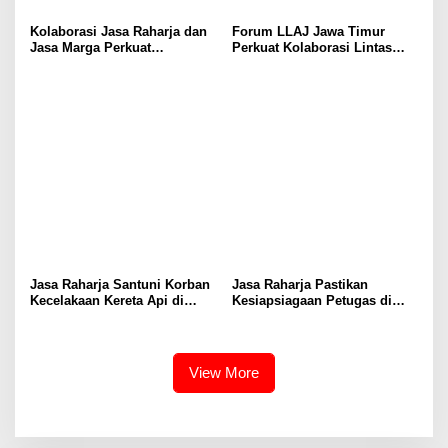
Kolaborasi Jasa Raharja dan
Forum LLAJ Jawa Timur
Jasa Marga Perkuat
Perkuat Kolaborasi Lintas
Ekosistem Keselamatan Jalan
Sektor Tekan Angka
Kecelakaan
Jasa Raharja Santuni Korban
Jasa Raharja Pastikan
Kecelakaan Kereta Api di
Kesiapsiagaan Petugas di
Bekasi Timur
Jawa Timur
View More