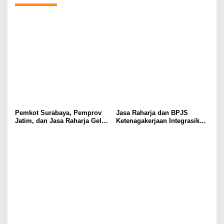
Pemkot Surabaya, Pemprov
Jasa Raharja dan BPJS
Jatim, dan Jasa Raharja Gelar
Ketenagakerjaan Integrasikan
Operasi Gabungan Pajak
Aplikasi Penjaminan
Kendaraan