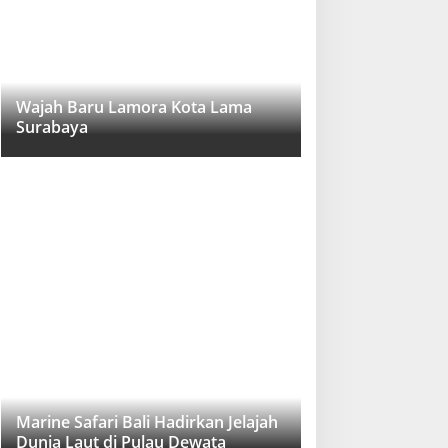
Wajah Baru Lamora Kota Lama
Surabaya
Marine Safari Bali Hadirkan Jelajah
Dunia Laut di Pulau Dewata