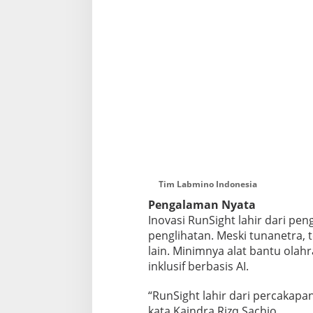
Tim Labmino Indonesia
Pengalaman Nyata
Inovasi RunSight lahir dari p
penglihatan. Meski tunanetra, 
lain. Minimnya alat bantu ola
inklusif berbasis AI.
“RunSight lahir dari percakapa
kata Kaindra Rizq Sachio.