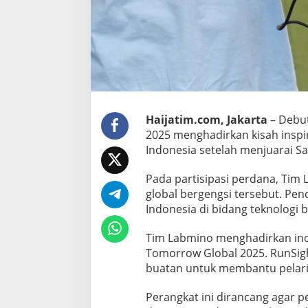
T
o
m
o
r
r
o
w
G
Haijatim.com, Jakarta
– Debut
l
o
2025 menghadirkan kisah inspir
b
Indonesia setelah menjuarai S
a
l
Pada partisipasi perdana, Tim
2
global bergengsi tersebut. Pe
0
2
Indonesia di bidang teknologi 
5
Tim Labmino menghadirkan ino
Tomorrow Global 2025. RunSig
buatan untuk membantu pelari
Perangkat ini dirancang agar p