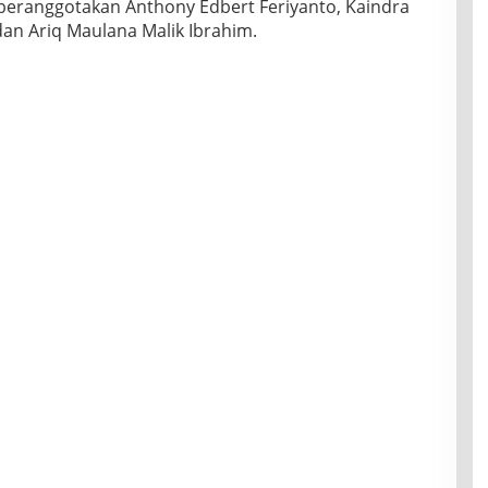
 beranggotakan Anthony Edbert Feriyanto, Kaindra
an Ariq Maulana Malik Ibrahim.