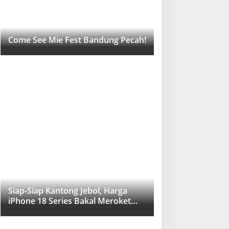
Come See Mie Fest Bandung Pecah!
Siap-Siap Kantong Jebol, Harga
iPhone 18 Series Bakal Meroket
Drastis!