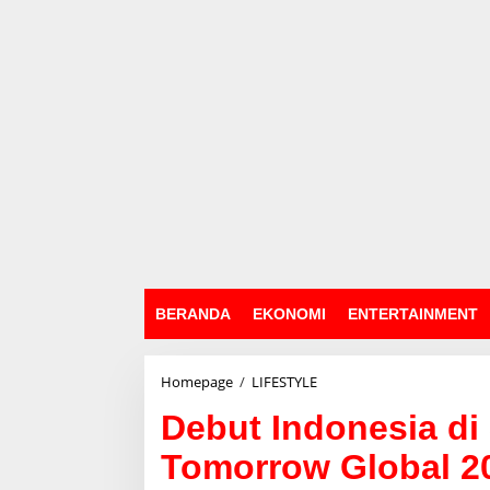
BERANDA
EKONOMI
ENTERTAINMENT
Homepage
/
LIFESTYLE
D
e
Debut Indonesia di
b
u
Tomorrow Global 2
t
I