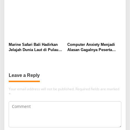
Marine Safari Bali Hadirkan
Computer Anxiety Menjadi
Jelajah Dunia Laut di Pulau
Alasan Gagalnya Peserta
Dewata
Didik dalam Mengoperasikan
Software Akuntansi dengan
Baik
Leave a Reply
Your email address will not be published.
Required fields are marked
*