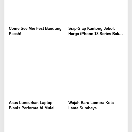
Come See Mie Fest Bandung
Siap-Siap Kantong Jebol,
Pecah!
Harga iPhone 18 Series Bakal
Meroket Drastis!
Asus Luncurkan Laptop
Wajah Baru Lamora Kota
Bisnis Performa AI Mulai
Lama Surabaya
Rp19 Jutaan