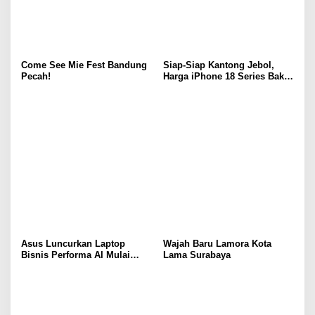
Come See Mie Fest Bandung
Siap-Siap Kantong Jebol,
Pecah!
Harga iPhone 18 Series Bakal
Meroket Drastis!
Asus Luncurkan Laptop
Wajah Baru Lamora Kota
Bisnis Performa AI Mulai
Lama Surabaya
Rp19 Jutaan