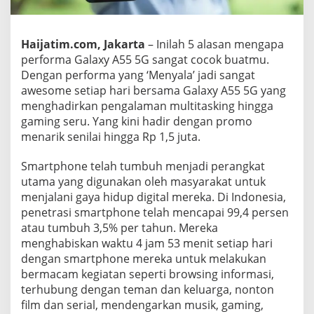
l
a
x
Haijatim.com, Jakarta
– Inilah 5 alasan mengapa
y
performa Galaxy A55 5G sangat cocok buatmu.
A
5
Dengan performa yang ‘Menyala’ jadi sangat
5
awesome setiap hari bersama Galaxy A55 5G yang
5
menghadirkan pengalaman multitasking hingga
G
gaming seru. Yang kini hadir dengan promo
C
o
menarik senilai hingga Rp 1,5 juta.
c
o
Smartphone telah tumbuh menjadi perangkat
k
utama yang digunakan oleh masyarakat untuk
B
menjalani gaya hidup digital mereka. Di Indonesia,
u
a
penetrasi smartphone telah mencapai 99,4 persen
t
atau tumbuh 3,5% per tahun. Mereka
m
menghabiskan waktu 4 jam 53 menit setiap hari
u
dengan smartphone mereka untuk melakukan
bermacam kegiatan seperti browsing informasi,
terhubung dengan teman dan keluarga, nonton
film dan serial, mendengarkan musik, gaming,