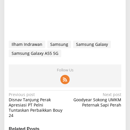
Ilham Indrawan
Samsung
Samsung Galaxy
Samsung Galaxy A55 5G
Follow Us
P
Previous post
Next post
Disnav Tanjung Perak
Goodyear Sokong UMKM
o
Apresiasi PT Pelni
Peternak Sapi Perah
Tuntaskan Perbaikkan Bouy
s
24
t
n
Related Posts