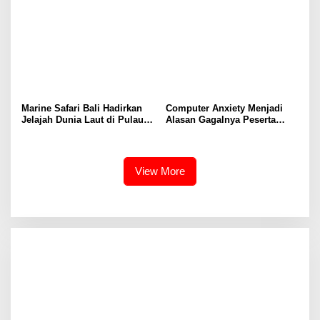
Marine Safari Bali Hadirkan
Computer Anxiety Menjadi
Jelajah Dunia Laut di Pulau
Alasan Gagalnya Peserta
Dewata
Didik dalam Mengoperasikan
Software Akuntansi dengan
Baik
View More