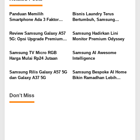
a
v
Panduan Memilih
Bisnis Laundry Terus
Smartphone Ada 3 Faktor
Bertumbuh, Samsung
i
Pertimbangan
Hadirkan Solusi Efisien
g
Review Samsung Galaxy A57
Samsung Hadirkan Lini
5G: Opsi Upgrade Premium
Monitor Premium Odyssey
a
Terbaik Kelas Menengah
t
Samsung TV Micro RGB
Samsung AI Awesome
i
Harga Mulai Rp24 Jutaan
Intelligence
o
Samsung Rilis Galaxy A57 5G
Samsung Bespoke AI Home
n
dan Galaxy A37 5G
Bikin Ramadhan Lebih
Praktis dan Bermakna
Don't Miss