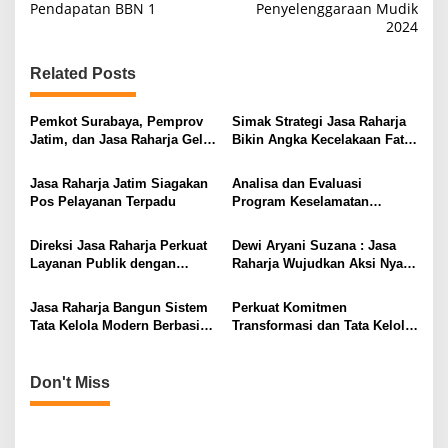
Pendapatan BBN 1
Penyelenggaraan Mudik
t
2024
n
Related Posts
a
v
Pemkot Surabaya, Pemprov
Simak Strategi Jasa Raharja
i
Jatim, dan Jasa Raharja Gelar
Bikin Angka Kecelakaan Fatal
Operasi Gabungan Pajak
Menurun Drastis
g
Kendaraan
Jasa Raharja Jatim Siagakan
Analisa dan Evaluasi
a
Pos Pelayanan Terpadu
Program Keselamatan
t
Transportasi
i
Direksi Jasa Raharja Perkuat
Dewi Aryani Suzana : Jasa
Layanan Publik dengan
Raharja Wujudkan Aksi Nyata
o
Sentralisasi Transaksi
Pembinaan Desa
n
Pembayaran Keuangan
Keselamatan di NTB melalui
Jasa Raharja Bangun Sistem
Perkuat Komitmen
Program BETA
Tata Kelola Modern Berbasis
Transformasi dan Tata Kelola
Transparansi Komunikasi
Modern, Jasa Raharja Gelar
Direktorat SUIT Summit 2025
Don't Miss