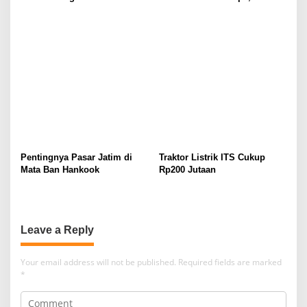
Pengelolaan Limbah
Pentingnya Pasar Jatim di
Traktor Listrik ITS Cukup
Mata Ban Hankook
Rp200 Jutaan
Leave a Reply
Your email address will not be published.
Required fields are marked
*