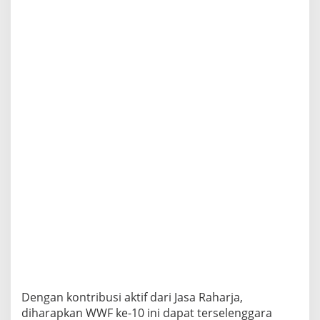
1
0
d
i
B
a
l
i
Dengan kontribusi aktif dari Jasa Raharja,
diharapkan WWF ke-10 ini dapat terselenggara