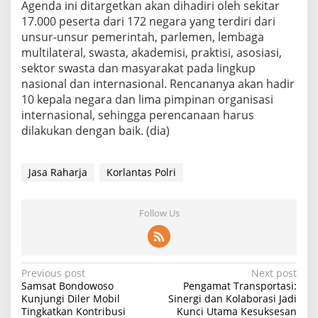
Agenda ini ditargetkan akan dihadiri oleh sekitar
17.000 peserta dari 172 negara yang terdiri dari
unsur-unsur pemerintah, parlemen, lembaga
multilateral, swasta, akademisi, praktisi, asosiasi,
sektor swasta dan masyarakat pada lingkup
nasional dan internasional. Rencananya akan hadir
10 kepala negara dan lima pimpinan organisasi
internasional, sehingga perencanaan harus
dilakukan dengan baik. (dia)
Jasa Raharja
Korlantas Polri
Follow Us
P
Previous post
Next post
Samsat Bondowoso
Pengamat Transportasi:
o
Kunjungi Diler Mobil
Sinergi dan Kolaborasi Jadi
Tingkatkan Kontribusi
Kunci Utama Kesuksesan
s