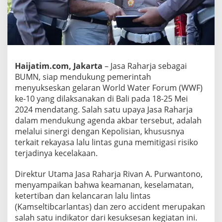
s
P
o
l
r
i
W
Haijatim.com, Jakarta
– Jasa Raharja sebagai
u
BUMN, siap mendukung pemerintah
j
u
menyukseskan gelaran World Water Forum (WWF)
d
ke-10 yang dilaksanakan di Bali pada 18-25 Mei
k
2024 mendatang. Salah satu upaya Jasa Raharja
a
dalam mendukung agenda akbar tersebut, adalah
n
melalui sinergi dengan Kepolisian, khususnya
K
a
terkait rekayasa lalu lintas guna memitigasi risiko
m
terjadinya kecelakaan.
s
e
Direktur Utama Jasa Raharja Rivan A. Purwantono,
l
menyampaikan bahwa keamanan, keselamatan,
t
i
ketertiban dan kelancaran lalu lintas
b
(Kamseltibcarlantas) dan zero accident merupakan
c
salah satu indikator dari kesuksesan kegiatan ini.
a