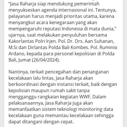
“Jasa Raharja siap mendukung pemerintah
r
l
menyukseskan agenda internasional ini. Tentunya,
a
pelayanan harus menjadi prioritas utama, karena
n
menyangkut acara kenegaraan yang akan
t
mempengaruhi reputasi Indonesia di mata dunia,”
a
ujarnya, saat melakukan penyuluhan bersama
s
W
Kakorlantas Polri Irjen. Pol. Dr. Drs. Aan Suhanan,
o
M.Si dan Dirlantas Polda Bali Kombes. Pol. Ruminio
r
Ardano, kepada para personel kepolisian di Polda
l
Bali, Jumat (26/04/2024).
d
W
a
Nantinya, terkait pencegahan dan penanganan
t
kecelakaan lalu lintas, Jasa Raharja akan
e
berkoordinasi dengan instansi terkait, baik dengan
r
kepolisian maupun rumah sakit tanpa
F
o
mengganggu rangkaian kegiatan WWF. Dalam
r
pelaksanaannya, Jasa Raharja juga akan
u
memanfaatkan sistem teknologi monitoring data
m
kecelakaan guna memantau kecelakaan sehingga
k
dapat ditangani dengan cepat.
e
-