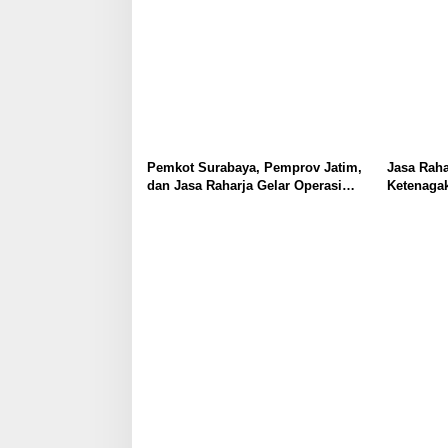
g
a
t
i
o
n
Pemkot Surabaya, Pemprov Jatim,
Jasa Rah
dan Jasa Raharja Gelar Operasi
Ketenagak
Gabungan Pajak Kendaraan
Aplikasi 