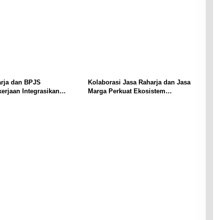
arja dan BPJS
Kolaborasi Jasa Raharja dan Jasa
erjaan Integrasikan
Marga Perkuat Ekosistem
Penjaminan
Keselamatan Jalan