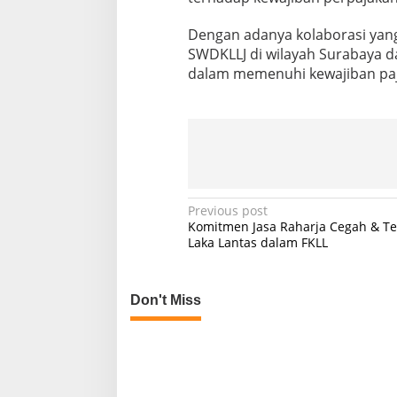
Dengan adanya kolaborasi yang
SWDKLLJ di wilayah Surabaya d
dalam memenuhi kewajiban paj
P
Previous post
Komitmen Jasa Raharja Cegah & T
o
Laka Lantas dalam FKLL
s
t
Don't Miss
n
a
v
i