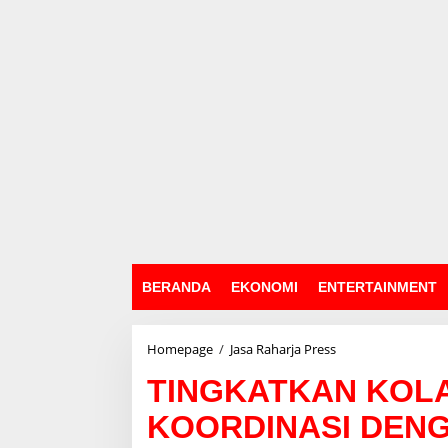
BERANDA
EKONOMI
ENTERTAINMENT
Homepage
/
Jasa Raharja Press
T
I
TINGKATKAN KOLA
N
G
KOORDINASI DENG
K
A