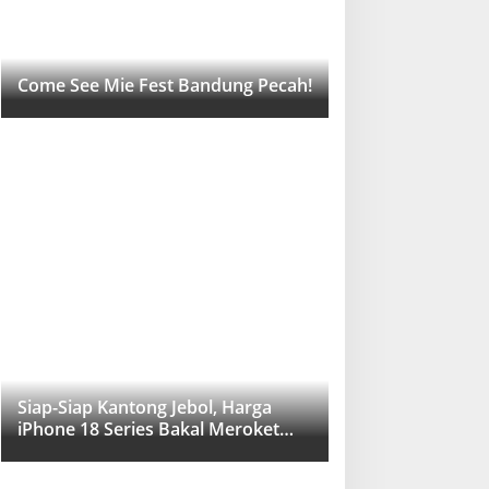
Come See Mie Fest Bandung Pecah!
Siap-Siap Kantong Jebol, Harga
iPhone 18 Series Bakal Meroket
Drastis!