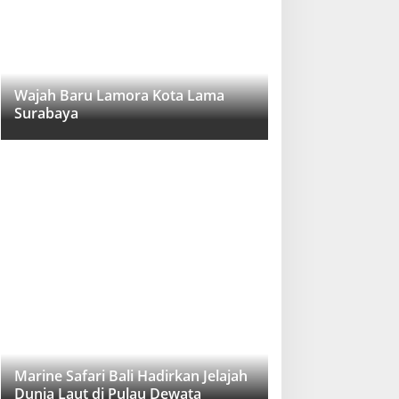
Wajah Baru Lamora Kota Lama
Surabaya
Marine Safari Bali Hadirkan Jelajah
Dunia Laut di Pulau Dewata