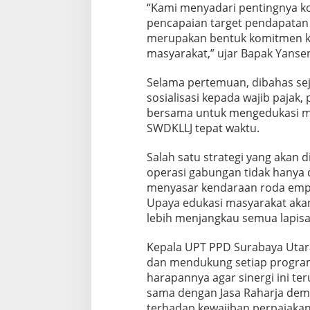
“Kami menyadari pentingnya k
R
A
pencapaian target pendapatan d
B
merupakan bentuk komitmen k
A
masyarakat,” ujar Bapak Yanse
Y
A
Selama pertemuan, dibahas seju
U
T
sosialisasi kepada wajib pajak
A
bersama untuk mengedukasi m
R
SWDKLLJ tepat waktu.
A
Salah satu strategi yang akan 
operasi gabungan tidak hanya 
menyasar kendaraan roda empa
Upaya edukasi masyarakat aka
lebih menjangkau semua lapisa
Kepala UPT PPD Surabaya Utara
dan mendukung setiap program
harapannya agar sinergi ini te
sama dengan Jasa Raharja dem
terhadap kewajiban perpajakan