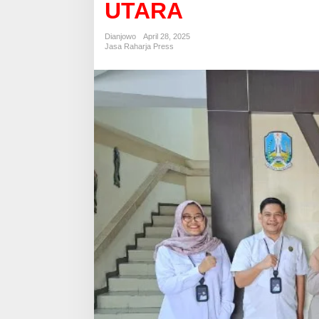
UTARA
T
K
A
Dianjowo
April 28, 2025
N
Jasa Raharja Press
K
O
L
A
B
O
R
A
S
I
,
J
A
S
A
R
A
H
A
R
J