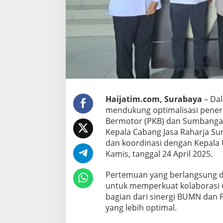
A
K
O
O
R
D
I
N
A
S
I
Haijatim.com, Surabaya
– Dal
D
mendukung optimalisasi pener
E
Bermotor (PKB) dan Sumbangan 
N
G
Kepala Cabang Jasa Raharja S
A
dan koordinasi dengan Kepala 
N
Kamis, tanggal 24 April 2025.
U
P
Pertemuan yang berlangsung di
T
P
untuk memperkuat kolaborasi o
P
bagian dari sinergi BUMN dan 
D
yang lebih optimal.
S
U