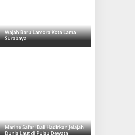
Wajah Baru Lamora Kota Lama
Surabaya
Marine Safari Bali Hadirkan Jelajah
Dunia Laut di Pulau Dewata