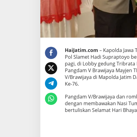
a
m
V
B
r
a
w
i
j
HaiJatim.com
– Kapolda Jawa T
a
Pol Slamet Hadi Supraptoyo be
y
pagi, di Lobby gedung Tribrat
a
U
Pangdam V Brawijaya Mayjen T
n
V/Brawijaya di Mapolda Jatim
t
Ke-76.
u
k
Pangdam V/Brawijaya dan romb
K
a
dengan membawakan Nasi Tump
p
bertuliskan Selamat Hari Bhay
o
l
d
a
J