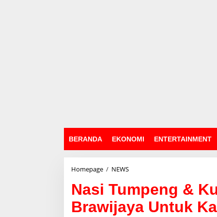
BERANDA
EKONOMI
ENTERTAINMENT
Homepage
/
NEWS
N
a
Nasi Tumpeng & Ku
s
i
Brawijaya Untuk Ka
T
u