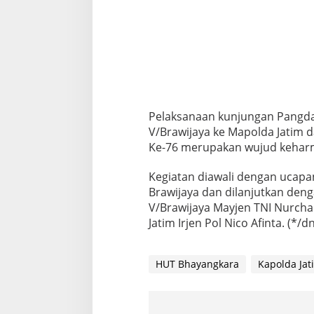
6
Pelaksanaan kunjungan Pangda
V/Brawijaya ke Mapolda Jatim
Ke-76 merupakan wujud keharmo
Kegiatan diawali dengan ucapa
Brawijaya dan dilanjutkan de
V/Brawijaya Mayjen TNI Nurch
Jatim Irjen Pol Nico Afinta. (*/d
HUT Bhayangkara
Kapolda Jat