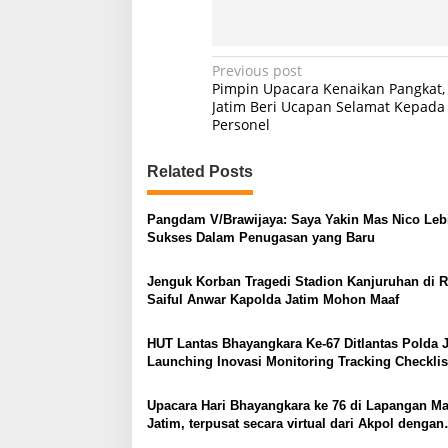
P
Previous post
Pimpin Upacara Kenaikan Pangkat,
o
Jatim Beri Ucapan Selamat Kepada
Personel
s
t
Related Posts
n
a
Pangdam V/Brawijaya: Saya Yakin Mas Nico Leb
v
Sukses Dalam Penugasan yang Baru
i
Jenguk Korban Tragedi Stadion Kanjuruhan di 
g
Saiful Anwar Kapolda Jatim Mohon Maaf
a
HUT Lantas Bhayangkara Ke-67 Ditlantas Polda 
t
Launching Inovasi Monitoring Tracking Checklis
i
o
Upacara Hari Bhayangkara ke 76 di Lapangan M
Jatim, terpusat secara virtual dari Akpol dengan
n
Inspektur Upacara Presiden Joko Widodo