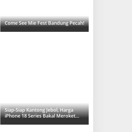
Come See Mie Fest Bandung Pecah!
Siap-Siap Kantong Jebol, Harga
iPhone 18 Series Bakal Meroket
Drastis!