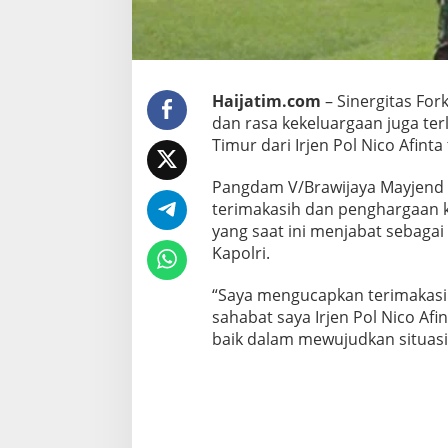
N
i
c
o
L
Haijatim.com
– Sinergitas Fo
e
b
dan rasa kekeluargaan juga ter
i
Timur dari Irjen Pol Nico Afinta
h
S
Pangdam V/Brawijaya Mayjend
u
terimakasih dan penghargaan ke
k
s
yang saat ini menjabat sebagai 
e
Kapolri.
s
D
“Saya mengucapkan terimakasih
a
sahabat saya Irjen Pol Nico Af
l
a
baik dalam mewujudkan situasi
m
P
e
n
u
g