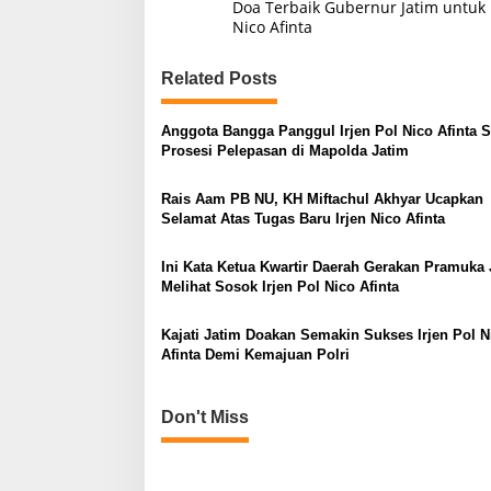
Doa Terbaik Gubernur Jatim untuk I
o
Nico Afinta
s
Related Posts
t
n
Anggota Bangga Panggul Irjen Pol Nico Afinta S
a
Prosesi Pelepasan di Mapolda Jatim
v
Rais Aam PB NU, KH Miftachul Akhyar Ucapkan
i
Selamat Atas Tugas Baru Irjen Nico Afinta
g
a
Ini Kata Ketua Kwartir Daerah Gerakan Pramuka 
Melihat Sosok Irjen Pol Nico Afinta
t
i
Kajati Jatim Doakan Semakin Sukses Irjen Pol N
o
Afinta Demi Kemajuan Polri
n
Don't Miss