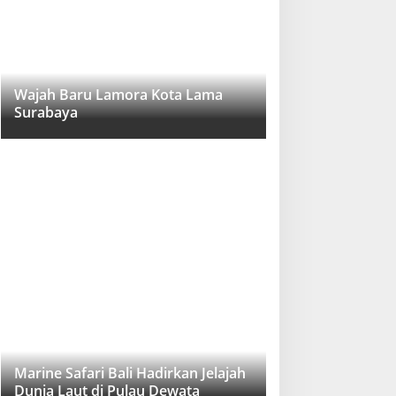
Wajah Baru Lamora Kota Lama
Surabaya
Marine Safari Bali Hadirkan Jelajah
Dunia Laut di Pulau Dewata