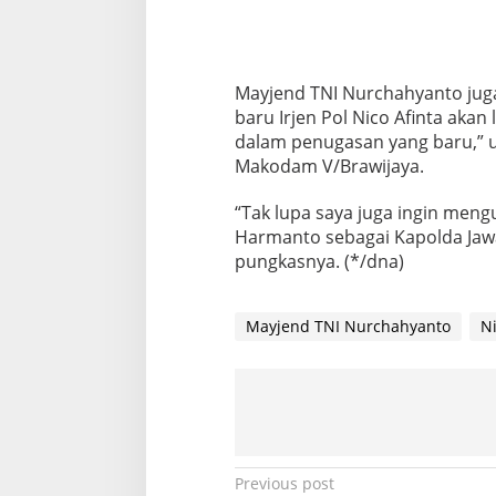
Mayjend TNI Nurchahyanto juga
baru Irjen Pol Nico Afinta akan
dalam penugasan yang baru,” u
Makodam V/Brawijaya.
“Tak lupa saya juga ingin meng
Harmanto sebagai Kapolda Jaw
pungkasnya. (*/dna)
Mayjend TNI Nurchahyanto
Ni
P
Previous post