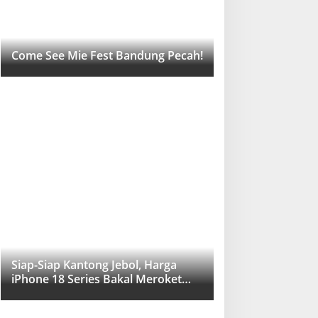
Come See Mie Fest Bandung Pecah!
Siap-Siap Kantong Jebol, Harga
iPhone 18 Series Bakal Meroket
Drastis!