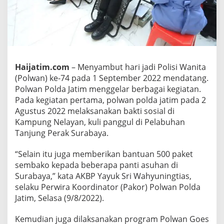
4
,
P
o
l
w
a
Haijatim.com
– Menyambut hari jadi Polisi Wanita
n
(Polwan) ke-74 pada 1 September 2022 mendatang.
P
o
Polwan Polda Jatim menggelar berbagai kegiatan.
l
Pada kegiatan pertama, polwan polda jatim pada 2
d
Agustus 2022 melaksanakan bakti sosial di
a
Kampung Nelayan, kuli panggul di Pelabuhan
J
a
Tanjung Perak Surabaya.
t
i
“Selain itu juga memberikan bantuan 500 paket
m
sembako kepada beberapa panti asuhan di
G
Surabaya,” kata AKBP Yayuk Sri Wahyuningtias,
e
l
selaku Perwira Koordinator (Pakor) Polwan Polda
a
Jatim, Selasa (9/8/2022).
r
D
Kemudian juga dilaksanakan program Polwan Goes
o