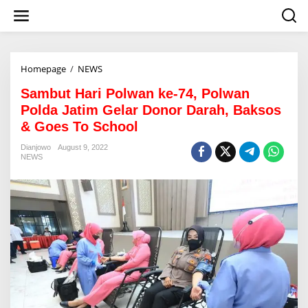
S
k
i
p
t
o
Homepage
/
NEWS
S
c
a
o
Sambut Hari Polwan ke-74, Polwan
m
n
b
Polda Jatim Gelar Donor Darah, Baksos
t
u
& Goes To School
e
t
n
H
Dianjowo
August 9, 2022
t
a
NEWS
r
i
P
o
l
w
a
n
k
e
-
7