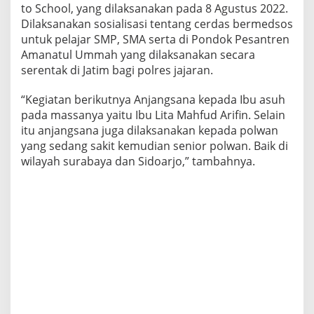
to School, yang dilaksanakan pada 8 Agustus 2022.
n
o
Dilaksanakan sosialisasi tentang cerdas bermedsos
r
untuk pelajar SMP, SMA serta di Pondok Pesantren
D
Amanatul Ummah yang dilaksanakan secara
a
serentak di Jatim bagi polres jajaran.
r
a
h
“Kegiatan berikutnya Anjangsana kepada Ibu asuh
,
pada massanya yaitu Ibu Lita Mahfud Arifin. Selain
B
itu anjangsana juga dilaksanakan kepada polwan
a
yang sedang sakit kemudian senior polwan. Baik di
k
wilayah surabaya dan Sidoarjo,” tambahnya.
s
o
s
&
G
o
e
s
T
o
S
c
h