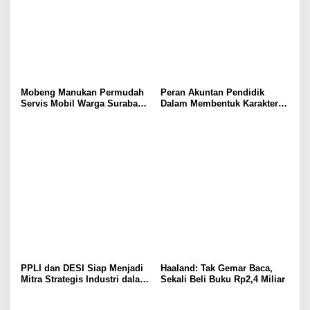
Mobeng Manukan Permudah
Peran Akuntan Pendidik
Servis Mobil Warga Surabaya
Dalam Membentuk Karakter
Barat
Calon Akuntan
PPLI dan DESI Siap Menjadi
Haaland: Tak Gemar Baca,
Mitra Strategis Industri dalam
Sekali Beli Buku Rp2,4 Miliar
Pengelolaan Limbah