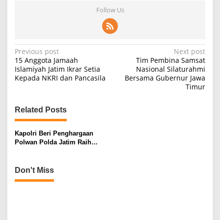
Follow Us
P
Previous post
Next post
15 Anggota Jamaah
Tim Pembina Samsat
o
Islamiyah Jatim Ikrar Setia
Nasional Silaturahmi
Kepada NKRI dan Pancasila
Bersama Gubernur Jawa
s
Timur
t
n
Related Posts
a
v
Kapolri Beri Penghargaan
Polwan Polda Jatim Raih
i
Juara 2 Lomba Video Kreatif
Suara Hati Anak Polwan
g
Don't Miss
a
t
i
o