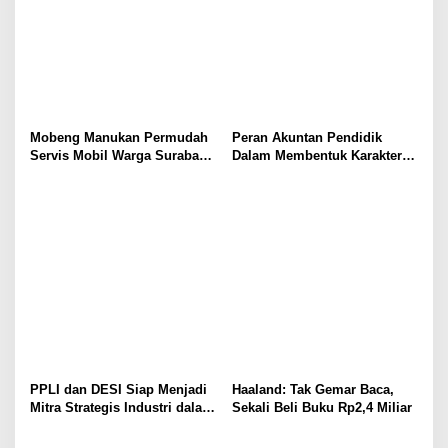
n
Mobeng Manukan Permudah
Peran Akuntan Pendidik
Servis Mobil Warga Surabaya
Dalam Membentuk Karakter
Barat
Calon Akuntan
PPLI dan DESI Siap Menjadi
Haaland: Tak Gemar Baca,
Mitra Strategis Industri dalam
Sekali Beli Buku Rp2,4 Miliar
Pengelolaan Limbah