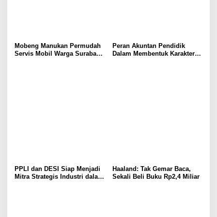
Mobeng Manukan Permudah
Peran Akuntan Pendidik
Servis Mobil Warga Surabaya
Dalam Membentuk Karakter
Barat
Calon Akuntan
PPLI dan DESI Siap Menjadi
Haaland: Tak Gemar Baca,
Mitra Strategis Industri dalam
Sekali Beli Buku Rp2,4 Miliar
Pengelolaan Limbah