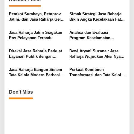
a
v
Pemkot Surabaya, Pemprov
Simak Strategi Jasa Raharja
Jatim, dan Jasa Raharja Gelar
Bikin Angka Kecelakaan Fatal
i
Operasi Gabungan Pajak
Menurun Drastis
Kendaraan
g
Jasa Raharja Jatim Siagakan
Analisa dan Evaluasi
Pos Pelayanan Terpadu
Program Keselamatan
a
Transportasi
t
Direksi Jasa Raharja Perkuat
Dewi Aryani Suzana : Jasa
i
Layanan Publik dengan
Raharja Wujudkan Aksi Nyata
Sentralisasi Transaksi
Pembinaan Desa
o
Pembayaran Keuangan
Keselamatan di NTB melalui
Jasa Raharja Bangun Sistem
Perkuat Komitmen
n
Program BETA
Tata Kelola Modern Berbasis
Transformasi dan Tata Kelola
Transparansi Komunikasi
Modern, Jasa Raharja Gelar
Direktorat SUIT Summit 2025
Don't Miss