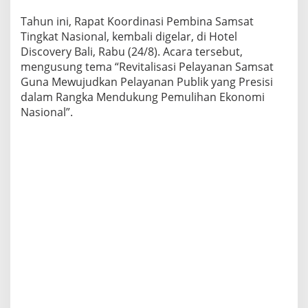
t
Tahun ini, Rapat Koordinasi Pembina Samsat
m
e
Tingkat Nasional, kembali digelar, di Hotel
n
Discovery Bali, Rabu (24/8). Acara tersebut,
R
mengusung tema “Revitalisasi Pelayanan Samsat
e
Guna Mewujudkan Pelayanan Publik yang Presisi
v
dalam Rangka Mendukung Pemulihan Ekonomi
i
t
Nasional”.
a
l
i
s
a
s
i
P
e
l
a
y
a
n
a
n