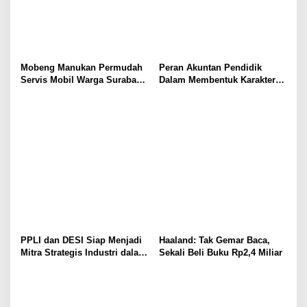
Mobeng Manukan Permudah
Peran Akuntan Pendidik
Servis Mobil Warga Surabaya
Dalam Membentuk Karakter
Barat
Calon Akuntan
PPLI dan DESI Siap Menjadi
Haaland: Tak Gemar Baca,
Mitra Strategis Industri dalam
Sekali Beli Buku Rp2,4 Miliar
Pengelolaan Limbah