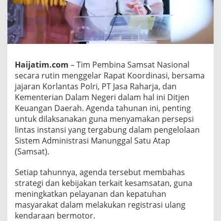
b
i
n
a
S
a
m
Haijatim.com
– Tim Pembina Samsat Nasional
s
secara rutin menggelar Rapat Koordinasi, bersama
a
jajaran Korlantas Polri, PT Jasa Raharja, dan
t
N
Kementerian Dalam Negeri dalam hal ini Ditjen
a
Keuangan Daerah. Agenda tahunan ini, penting
s
untuk dilaksanakan guna menyamakan persepsi
i
lintas instansi yang tergabung dalam pengelolaan
o
n
Sistem Administrasi Manunggal Satu Atap
a
(Samsat).
l
B
Setiap tahunnya, agenda tersebut membahas
e
strategi dan kebijakan terkait kesamsatan, guna
r
k
meningkatkan pelayanan dan kepatuhan
o
masyarakat dalam melakukan registrasi ulang
m
kendaraan bermotor.
i