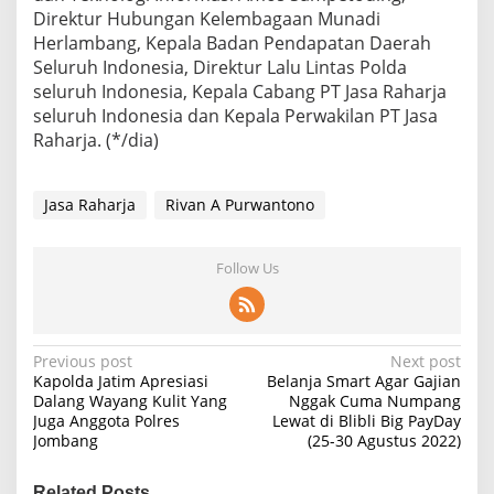
Direktur Hubungan Kelembagaan Munadi
Herlambang, Kepala Badan Pendapatan Daerah
Seluruh Indonesia, Direktur Lalu Lintas Polda
seluruh Indonesia, Kepala Cabang PT Jasa Raharja
seluruh Indonesia dan Kepala Perwakilan PT Jasa
Raharja. (*/dia)
Jasa Raharja
Rivan A Purwantono
Follow Us
P
Previous post
Next post
Kapolda Jatim Apresiasi
Belanja Smart Agar Gajian
o
Dalang Wayang Kulit Yang
Nggak Cuma Numpang
Juga Anggota Polres
Lewat di Blibli Big PayDay
s
Jombang
(25-30 Agustus 2022)
t
n
Related Posts