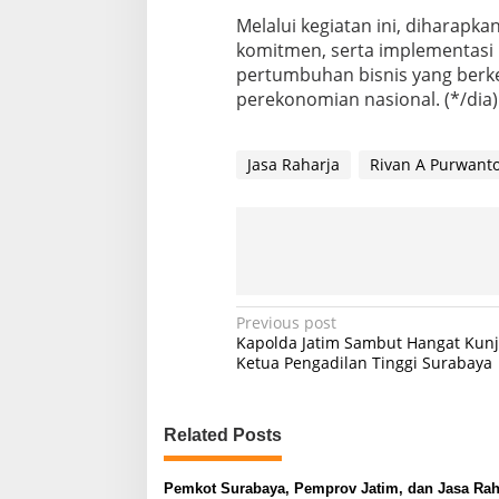
Melalui kegiatan ini, diharapk
komitmen, serta implementasi
pertumbuhan bisnis yang berk
perekonomian nasional. (*/dia)
Jasa Raharja
Rivan A Purwant
P
Previous post
Kapolda Jatim Sambut Hangat Kun
o
Ketua Pengadilan Tinggi Surabaya
s
t
Related Posts
n
a
Pemkot Surabaya, Pemprov Jatim, dan Jasa Rah