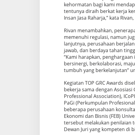
kehormatan bagi kami mendapa
a
n
tentunya diraih berkat kerja ke
J
Insan Jasa Raharja,” kata Riva
a
s
Rivan menambahkan, penerapan
a
memenuhi regulasi, namun juga
R
a
lanjutnya, perusahaan berjala
h
jawab, dan berdaya tahan tingg
a
“Kami harapkan, penghargaan in
r
bersinergi, berkolaborasi, ma
j
tumbuh yang berkelanjutan” u
a
Kegiatan TOP GRC Awards disel
bekerja sama dengan Asosiasi
Professional Association), ICoP
PaGi (Perkumpulan Profesional
beberapa perusahaan konsultan 
Ekonomi dan Bisnis (FEB) Unive
tersebut melakukan penilaian t
Dewan Juri yang kompeten di b