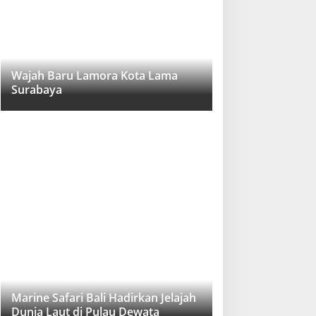
Wajah Baru Lamora Kota Lama
Surabaya
Marine Safari Bali Hadirkan Jelajah
Dunia Laut di Pulau Dewata