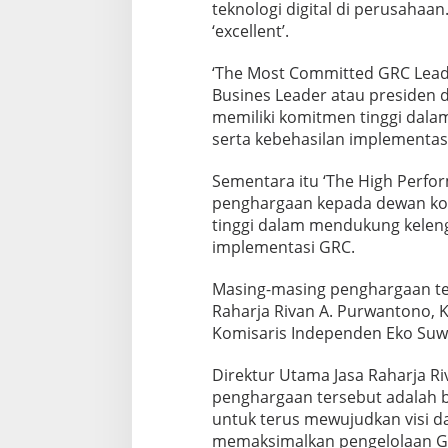
teknologi digital di perusahaan.
s
‘excellent’.
i
,
N
‘The Most Committed GRC Leade
a
Busines Leader atau presiden d
m
memiliki komitmen tinggi dala
u
serta kebehasilan implementas
n
W
u
Sementara itu ‘The High Perfo
j
penghargaan kepada dewan kom
u
tinggi dalam mendukung keleng
d
implementasi GRC.
K
e
s
Masing-masing penghargaan ter
a
Raharja Rivan A. Purwantono, K
d
Komisaris Independen Eko Suw
a
r
Direktur Utama Jasa Raharja R
a
n
penghargaan tersebut adalah bu
I
untuk terus mewujudkan visi d
n
memaksimalkan pengelolaan Go
s