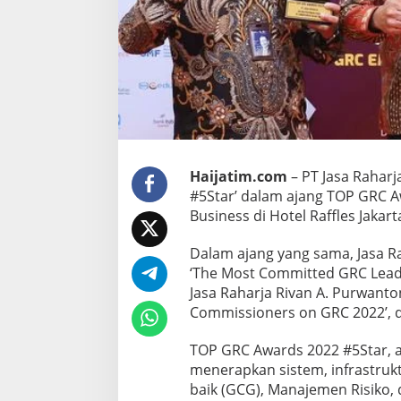
k
a
n
S
e
k
a
d
a
r
P
Haijatim.com
– PT Jasa Rahar
e
#5Star’ dalam ajang TOP GRC A
m
Business di Hotel Raffles Jakart
e
n
Dalam ajang yang sama, Jasa Ra
u
h
‘The Most Committed GRC Lead
a
Jasa Raharja Rivan A. Purwanto
n
Commissioners on GRC 2022’, d
R
e
TOP GRC Awards 2022 #5Star, a
g
u
menerapkan sistem, infrastruk
l
baik (GCG), Manajemen Risiko
a