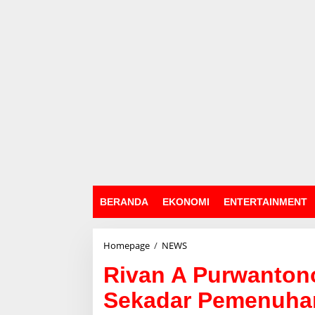
BERANDA
EKONOMI
ENTERTAINMENT
Homepage
/
NEWS
R
i
Rivan A Purwanton
v
a
Sekadar Pemenuha
n
A