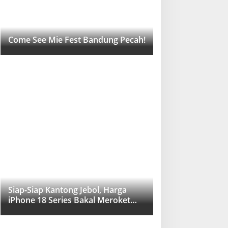
Come See Mie Fest Bandung Pecah!
Siap-Siap Kantong Jebol, Harga
iPhone 18 Series Bakal Meroket
Drastis!