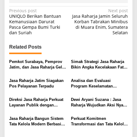
P
Previous post
Next post
UNIQLO Berikan Bantuan
Jasa Raharja Jamin Seluruh
o
Kemanusiaan Darurat
Korban Tabrakan Minibus
Pasca Gempa Bumi Turki
di Muara Enim, Sumatera
s
dan Suriah
Selatan
t
n
Related Posts
a
v
Pemkot Surabaya, Pemprov
Simak Strategi Jasa Raharja
Jatim, dan Jasa Raharja Gelar
Bikin Angka Kecelakaan Fatal
i
Operasi Gabungan Pajak
Menurun Drastis
Kendaraan
g
Jasa Raharja Jatim Siagakan
Analisa dan Evaluasi
Pos Pelayanan Terpadu
Program Keselamatan
a
Transportasi
t
Direksi Jasa Raharja Perkuat
Dewi Aryani Suzana : Jasa
i
Layanan Publik dengan
Raharja Wujudkan Aksi Nyata
Sentralisasi Transaksi
Pembinaan Desa
o
Pembayaran Keuangan
Keselamatan di NTB melalui
Jasa Raharja Bangun Sistem
Perkuat Komitmen
n
Program BETA
Tata Kelola Modern Berbasis
Transformasi dan Tata Kelola
Transparansi Komunikasi
Modern, Jasa Raharja Gelar
Direktorat SUIT Summit 2025