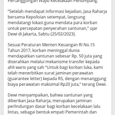
Pertanggungan Wajib Kecelakaan Penumpang.
a
y
“Setelah mendapat informasi kejadian, Jasa Raharja
a
bersama Kepolisian setempat, langsung
I
mendatangi lokasi guna mendata para korban
n
d
untuk percepatan penyerahan santunan,” ujar
a
Dewi di Jakarta, Sabtu (25/02/2023).
h
d
Sesuai Peraturan Menteri Keuangan RI No.15
a
Tahun 2017, korban meninggal dunia
n
T
mendapatkan santunan sebesar Rp. 50 juta yang
r
diserahkan melalui mekanisme transfer kepada
a
ahli waris yang sah “Untuk bagi korban luka, kami
v
telah menerbitkan surat jaminan perawatan
e
l
(guarantee letter) kepada RS, dengan menanggung
P
biaya perawatan maksimal Rp20 juta,” terang Dewi.
a
n
Dewi menyampaikan, bahwa santunan yang
c
diberikan Jasa Raharja, merupakan jaminan
a
s
perlindungan dasar bagi korban kecelakaan lalu
a
lintas, sebagai bentuk empati Pemerintah dan
r