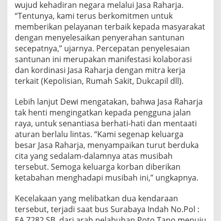
wujud kehadiran negara melalui Jasa Raharja.
i
“Tentunya, kami terus berkomitmen untuk
d
memberikan pelayanan terbaik kepada masyarakat
i
S
dengan menyelesaikan penyerahan santunan
u
secepatnya,” ujarnya. Percepatan penyelesaian
m
santunan ini merupakan manifestasi kolaborasi
b
dan kordinasi Jasa Raharja dengan mitra kerja
a
w
terkait (Kepolisian, Rumah Sakit, Dukcapil dll).
a
B
Lebih lanjut Dewi mengatakan, bahwa Jasa Raharja
a
tak henti mengingatkan kepada pengguna jalan
r
raya, untuk senantiasa berhati-hati dan mentaati
a
t
aturan berlalu lintas. “Kami segenap keluarga
besar Jasa Raharja, menyampaikan turut berduka
cita yang sedalam-dalamnya atas musibah
tersebut. Semoga keluarga korban diberikan
ketabahan menghadapi musibah ini,” ungkapnya.
Kecelakaan yang melibatkan dua kendaraan
tersebut, terjadi saat bus Surabaya Indah No.Pol :
EA 7282 SB, dari arah pelabuhan Poto Tano menuju