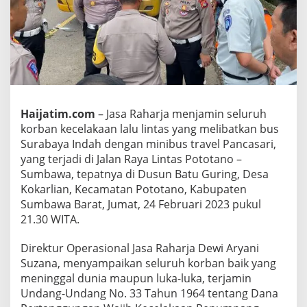
r
u
h
K
o
r
b
a
n
Haijatim.com
– Jasa Raharja menjamin seluruh
T
korban kecelakaan lalu lintas yang melibatkan bus
a
Surabaya Indah dengan minibus travel Pancasari,
b
r
yang terjadi di Jalan Raya Lintas Pototano –
a
Sumbawa, tepatnya di Dusun Batu Guring, Desa
k
Kokarlian, Kecamatan Pototano, Kabupaten
a
Sumbawa Barat, Jumat, 24 Februari 2023 pukul
n
21.30 WITA.
B
u
s
Direktur Operasional Jasa Raharja Dewi Aryani
S
Suzana, menyampaikan seluruh korban baik yang
u
meninggal dunia maupun luka-luka, terjamin
r
Undang-Undang No. 33 Tahun 1964 tentang Dana
a
b