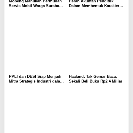
Mobeng Manukan Permudah
Peran Akuntan Pendidik
Servis Mobil Warga Surabaya
Dalam Membentuk Karakter
Barat
Calon Akuntan
PPLI dan DESI Siap Menjadi
Haaland: Tak Gemar Baca,
Mitra Strategis Industri dalam
Sekali Beli Buku Rp2,4 Miliar
Pengelolaan Limbah