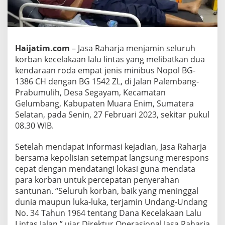
r
u
h
K
o
Haijatim.com
– Jasa Raharja menjamin seluruh
r
korban kecelakaan lalu lintas yang melibatkan dua
b
a
kendaraan roda empat jenis minibus Nopol BG-
n
1386 CH dengan BG 1542 ZL, di Jalan Palembang-
T
Prabumulih, Desa Segayam, Kecamatan
a
Gelumbang, Kabupaten Muara Enim, Sumatera
b
Selatan, pada Senin, 27 Februari 2023, sekitar pukul
r
a
08.30 WIB.
k
a
Setelah mendapat informasi kejadian, Jasa Raharja
n
bersama kepolisian setempat langsung merespons
M
cepat dengan mendatangi lokasi guna mendata
i
n
para korban untuk percepatan penyerahan
i
santunan. “Seluruh korban, baik yang meninggal
b
dunia maupun luka-luka, terjamin Undang-Undang
u
No. 34 Tahun 1964 tentang Dana Kecelakaan Lalu
s
d
Lintas Jalan,” ujar Direktur Operasional Jasa Raharja