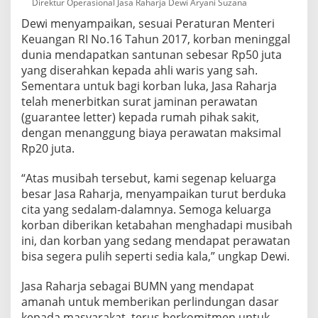
Direktur Operasional Jasa Raharja Dewi Aryani Suzana
n
Dewi menyampaikan, sesuai Peraturan Menteri
Keuangan RI No.16 Tahun 2017, korban meninggal
dunia mendapatkan santunan sebesar Rp50 juta
yang diserahkan kepada ahli waris yang sah.
Sementara untuk bagi korban luka, Jasa Raharja
telah menerbitkan surat jaminan perawatan
(guarantee letter) kepada rumah pihak sakit,
dengan menanggung biaya perawatan maksimal
Rp20 juta.
“Atas musibah tersebut, kami segenap keluarga
besar Jasa Raharja, menyampaikan turut berduka
cita yang sedalam-dalamnya. Semoga keluarga
korban diberikan ketabahan menghadapi musibah
ini, dan korban yang sedang mendapat perawatan
bisa segera pulih seperti sedia kala,” ungkap Dewi.
Jasa Raharja sebagai BUMN yang mendapat
amanah untuk memberikan perlindungan dasar
kepada masyarakat, terus berkomitmen untuk