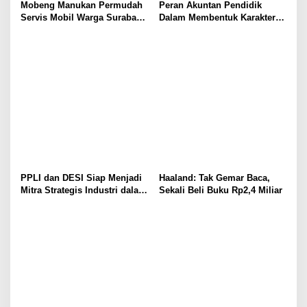
Mobeng Manukan Permudah
Peran Akuntan Pendidik
Servis Mobil Warga Surabaya
Dalam Membentuk Karakter
Barat
Calon Akuntan
PPLI dan DESI Siap Menjadi
Haaland: Tak Gemar Baca,
Mitra Strategis Industri dalam
Sekali Beli Buku Rp2,4 Miliar
Pengelolaan Limbah