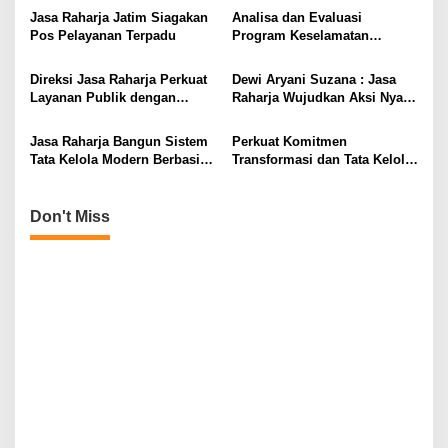
g
Kendaraan
Jasa Raharja Jatim Siagakan
Analisa dan Evaluasi
a
Pos Pelayanan Terpadu
Program Keselamatan
t
Transportasi
i
Direksi Jasa Raharja Perkuat
Dewi Aryani Suzana : Jasa
Layanan Publik dengan
Raharja Wujudkan Aksi Nyata
o
Sentralisasi Transaksi
Pembinaan Desa
n
Pembayaran Keuangan
Keselamatan di NTB melalui
Jasa Raharja Bangun Sistem
Perkuat Komitmen
Program BETA
Tata Kelola Modern Berbasis
Transformasi dan Tata Kelola
Transparansi Komunikasi
Modern, Jasa Raharja Gelar
Direktorat SUIT Summit 2025
Don't Miss