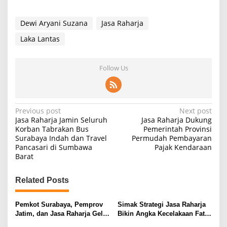
Dewi Aryani Suzana
Jasa Raharja
Laka Lantas
Follow Us
P
Previous post
Next post
Jasa Raharja Jamin Seluruh
Jasa Raharja Dukung
o
Korban Tabrakan Bus
Pemerintah Provinsi
Surabaya Indah dan Travel
Permudah Pembayaran
s
Pancasari di Sumbawa
Pajak Kendaraan
t
Barat
n
Related Posts
a
v
Pemkot Surabaya, Pemprov
Simak Strategi Jasa Raharja
i
Jatim, dan Jasa Raharja Gelar
Bikin Angka Kecelakaan Fatal
Operasi Gabungan Pajak
Menurun Drastis