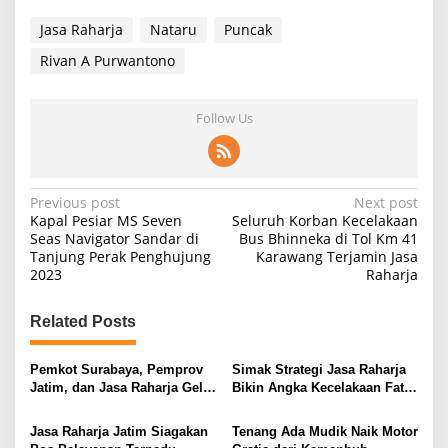
Jasa Raharja
Nataru
Puncak
Rivan A Purwantono
Follow Us
P
Previous post
Next post
Kapal Pesiar MS Seven
Seluruh Korban Kecelakaan
o
Seas Navigator Sandar di
Bus Bhinneka di Tol Km 41
Tanjung Perak Penghujung
Karawang Terjamin Jasa
s
2023
Raharja
t
n
Related Posts
a
v
Pemkot Surabaya, Pemprov
Simak Strategi Jasa Raharja
Jatim, dan Jasa Raharja Gelar
Bikin Angka Kecelakaan Fatal
i
Operasi Gabungan Pajak
Menurun Drastis
Kendaraan
g
Jasa Raharja Jatim Siagakan
Tenang Ada Mudik Naik Motor