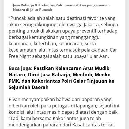
a
Jasa Raharja & Korlantas Polri memastikan pengamanan
Nataru di Jalur Puncak
l
u
“Puncak adalah salah satu destinasi favorite yang
r
akan sering dikunjungi oleh warga Jakarta, sehinga
P
penting untuk dilakukan upaya preventif terhadap
u
n
berbagai kemungkinan yang mengganggu
c
keamanan, ketertiban, kelancaran, serta
a
keselamatan lalu lintas termasuk pelaksanaan Car
k
Free Night sebagai salah satu upaya” ujar Aan.
B
o
g
Baca juga:
Pastikan Kelancaran Arus Mudik
o
Nataru, Dirut Jasa Raharja, Menhub, Menko
r
PMK, dan Kakorlantas Polri Gelar Tinjauan ke
Sejumlah Daerah
Rivan menyampaikan bahwa dari paparan yang
diberikan oleh para petugas di lapangan, sejauh ini
kondisi lalu lintas masih dapat diatasi dengan baik.
“Tadi kami bersama Kakorlantas juga telah
mendengarkan paparan dari Kasat Lantas terkait