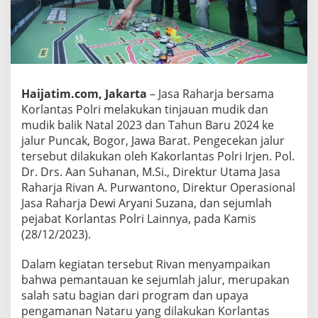
a
r
u
,
J
a
s
Haijatim.com, Jakarta
– Jasa Raharja bersama
a
Korlantas Polri melakukan tinjauan mudik dan
R
mudik balik Natal 2023 dan Tahun Baru 2024 ke
a
h
jalur Puncak, Bogor, Jawa Barat. Pengecekan jalur
a
tersebut dilakukan oleh Kakorlantas Polri Irjen. Pol.
r
Dr. Drs. Aan Suhanan, M.Si., Direktur Utama Jasa
j
Raharja Rivan A. Purwantono, Direktur Operasional
a
d
Jasa Raharja Dewi Aryani Suzana, dan sejumlah
a
pejabat Korlantas Polri Lainnya, pada Kamis
n
(28/12/2023).
K
o
Dalam kegiatan tersebut Rivan menyampaikan
r
l
bahwa pemantauan ke sejumlah jalur, merupakan
a
salah satu bagian dari program dan upaya
n
pengamanan Nataru yang dilakukan Korlantas
t