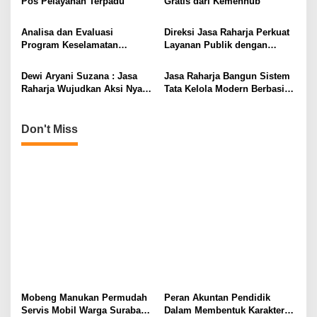
Pos Pelayanan Terpadu
Gratis dari Kemenhub
a
t
Analisa dan Evaluasi
Direksi Jasa Raharja Perkuat
i
Program Keselamatan
Layanan Publik dengan
Transportasi
Sentralisasi Transaksi
o
Pembayaran Keuangan
Dewi Aryani Suzana : Jasa
Jasa Raharja Bangun Sistem
n
Raharja Wujudkan Aksi Nyata
Tata Kelola Modern Berbasis
Pembinaan Desa
Transparansi Komunikasi
Keselamatan di NTB melalui
Program BETA
Don't Miss
Mobeng Manukan Permudah
Peran Akuntan Pendidik
Servis Mobil Warga Surabaya
Dalam Membentuk Karakter